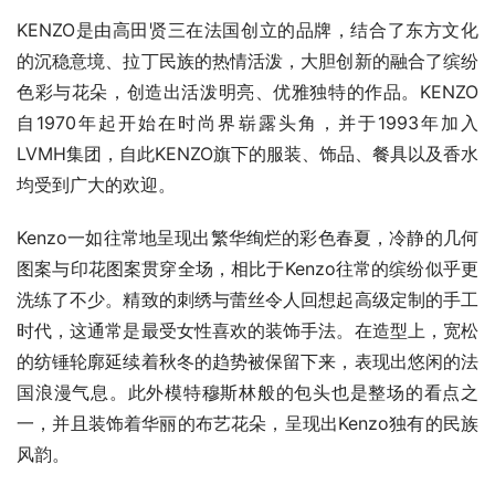
KENZO是由高田贤三在法国创立的品牌，结合了东方文化
的沉稳意境、拉丁民族的热情活泼，大胆创新的融合了缤纷
色彩与花朵，创造出活泼明亮、优雅独特的作品。KENZO
自1970年起开始在时尚界崭露头角，并于1993年加入
LVMH集团，自此KENZO旗下的服装、饰品、餐具以及香水
均受到广大的欢迎。
Kenzo一如往常地呈现出繁华绚烂的彩色春夏，冷静的几何
图案与印花图案贯穿全场，相比于Kenzo往常的缤纷似乎更
洗练了不少。精致的刺绣与蕾丝令人回想起高级定制的手工
时代，这通常是最受女性喜欢的装饰手法。在造型上，宽松
的纺锤轮廓延续着秋冬的趋势被保留下来，表现出悠闲的法
国浪漫气息。此外模特穆斯林般的包头也是整场的看点之
一，并且装饰着华丽的布艺花朵，呈现出Kenzo独有的民族
风韵。