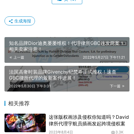
生成海报
知名品牌Dior迪奥屡屡维权！代理律所GBC连发两案！
相关卖家注意！
上一篇
2022年5月27日 下午11:21
法国高奢时装品牌Givenchy纪梵希正式维权！速查
GBC律所代理的最新案件进展！
2022年5月30日 下午3:31
下一篇
相关推荐
这张版权画涉及侵权你知道吗？David
律所代理宇航员插画发起跨境侵权案
2023年8月4日
3.3K