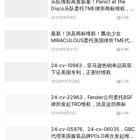
乐队维权再发新案！Panic! at the
Disco乐队委托TME律所商标维权，速
查避雷！
2023年8月8日
2.9K
最新！涉及商标维权！瓢虫少女
MIRACULOUS委托美国律所TME代理
跨境侵权诉讼案
2023年5月31日
4.6K
24-cv-10983，亚马逊热销单品双双
下证美国专利，正密封维权
2024年10月28日
2.2K
24-cv-22963，Fender公司委托BSF
律所发起TRO维权，涉及这些商标
2024年8月5日
2.4K
24-cv-05976、24-cv-06035，GBC
代理美国服装品牌POLO再次发起维权