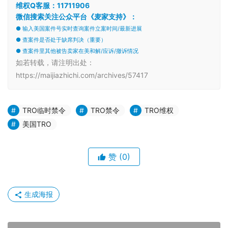
维权Q客服：11711906
微信搜索关注公众平台《麦家支持》：
● 输入美国案件号实时查询案件立案时间/最新进展
● 查案件是否处于缺席判决（重要）
● 查案件里其他被告卖家在美和解/应诉/撤诉情况
如若转载，请注明出处：
https://maijiazhichi.com/archives/57417
TRO临时禁令
TRO禁令
TRO维权
美国TRO
赞
(0)
生成海报