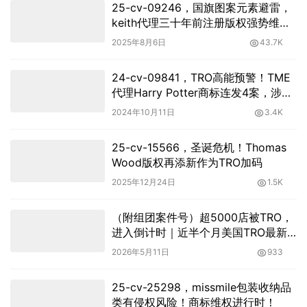
25-cv-09246，国旗图案元素避雷，
keith代理三十年前注册版权强势维
权！
2025年8月6日
43.7K
24-cv-09841，TRO高能预警！TME
代理Harry Potter商标连发4案，涉及
数百店铺！
2024年10月11日
3.4K
25-cv-15566，圣诞危机！Thomas
Wood版权再添新作为TRO加码
2025年12月24日
1.5K
（附组团案件号）超5000店被TRO，
进入倒计时｜近半个月美国TRO最新
动态
2026年5月11日
933
25-cv-25298，missmile包装收纳品
类有侵权风险！商标维权进行时！