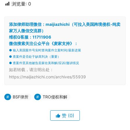
浏览量:
0
添加律师助理微信：maijiazhichi（可拉入美国跨境侵权-纯卖
家万人微信交流群）
维权Q客服：11711906
微信搜索关注公众平台《麦家支持》：
● 输入美国案件号实时查询案件立案时间/最新进展
● 查案件是否处于缺席判决（重要）
● 查案件里其他被告卖家在美和解/应诉/撤诉情况
如若转载，请注明出处：
https://maijiazhichi.com/archives/55939
BSF律所
TRO侵权和解
赞
(0)