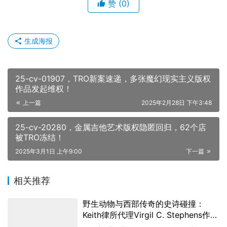
赞
(0)
生成海报
25-cv-01907，TRO新案速递，多张魔幻现实主义版权
作品发起维权！
上一篇
2025年2月28日 下午3:48
25-cv-20280，金属吉他艺术版权隐匿回归，62个店
被TRO冻结！
2025年3月1日 上午9:00
下一篇
相关推荐
野生动物与西部传奇的史诗碰撞：
Keith律所代理Virgil C. Stephens作
品，捍卫版权！