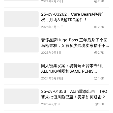
2024年2月25日
2.2K
25-cv-03262，Care Bears频频维
权，月均3.6起TRO案件！
2025年3月30日
2.5K
奢侈品牌Hugo Boss 三年后杀了个回
马枪维权，又有多少跨境卖家措手不
及
2023年9月3日
2.7K
国人密集发案：姿势矫正背带专利、
ALL4JIG拼图和SAME PENIS
FOREVER装饰品商标发起维权！
2024年5月29日
4.6K
25-cv-01656，Atari重拳出击，TRO
暂未批但风险已至！卖家如何避雷？
2025年2月19日
1.5K