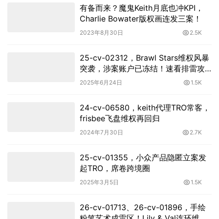
有备而来？魔鬼Keith月底也冲KPI，
Charlie Bowater版权画连发三案！
2023年8月30日
2.5K
25-cv-02312，Brawl Stars维权风暴
突袭，涉案账户已冻结！速看排雷攻
略
2025年6月24日
1.5K
24-cv-06580，keith代理TRO常客，
frisbee飞盘维权再回归
2024年7月30日
2.7K
25-cv-01355，小众产品隐匿立案发
起TRO，席卷跨境圈
2025年3月5日
1.5K
26-cv-01713、26-cv-01896，手绘
粉笔艺术成雷区！Lily & Val连环维