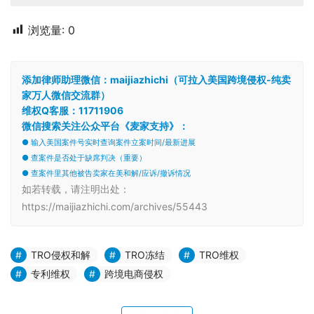
浏览量:
0
添加律师助理微信：maijiazhichi（可拉入美国跨境侵权-纯卖
家万人微信交流群）
维权Q客服：11711906
微信搜索关注公众平台《麦家支持》：
● 输入美国案件号实时查询案件立案时间/最新进展
● 查案件是否处于缺席判决（重要）
● 查案件里其他被告卖家在美和解/应诉/撤诉情况
如若转载，请注明出处：
https://maijiazhichi.com/archives/55443
TRO侵权和解
TRO冻结
TRO维权
专利维权
跨境电商侵权