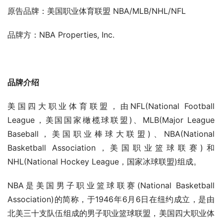
原告品牌：美国职业体育联盟 NBA/MLB/NHL/NFL
品牌方：NBA Properties, Inc.
品牌介绍
美国四大职业体育联盟，由NFL(National Football 
League，美国国家橄榄球联盟)、MLB(Major League 
Baseball，美国职业棒球大联盟)、NBA(National 
Basketball Association，美国职业篮球联赛)和
NHL(National Hockey League，国家冰球联盟)组成。
NBA是美国男子职业篮球联赛(National Basketball 
Association)的简称，于1946年6月6日在纽约成立，是由
北美三十支队伍组成的男子职业篮球联盟，美国四大职业体