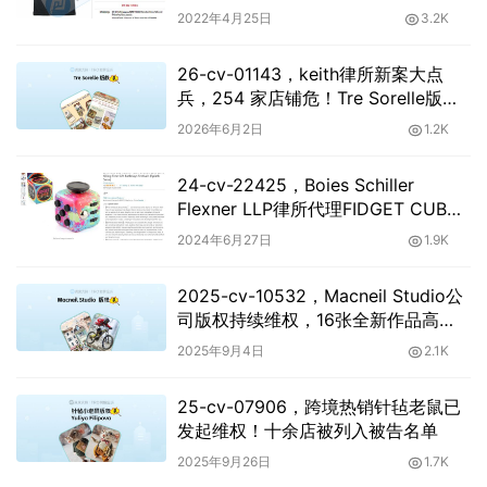
2022年4月25日
3.2K
26-cv-01143，keith律所新案大点
兵，254 家店铺危！Tre Sorelle版权
TRO来袭
2026年6月2日
1.2K
24-cv-22425，Boies Schiller
Flexner LLP律所代理FIDGET CUBE
减压魔方版权发起维权
2024年6月27日
1.9K
2025-cv-10532，Macneil Studio公
司版权持续维权，16张全新作品高
危！
2025年9月4日
2.1K
25-cv-07906，跨境热销针毡老鼠已
发起维权！十余店被列入被告名单
2025年9月26日
1.7K