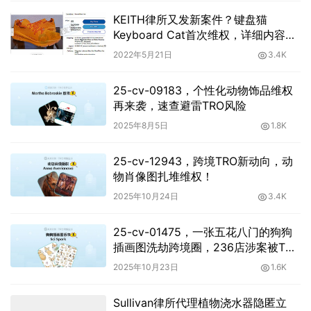
KEITH律所又发新案件？键盘猫
Keyboard Cat首次维权，详细内容如
下！
2022年5月21日
3.4K
25-cv-09183，个性化动物饰品维权
再来袭，速查避雷TRO风险
2025年8月5日
1.8K
25-cv-12943，跨境TRO新动向，动
物肖像图扎堆维权！
2025年10月24日
3.4K
25-cv-01475，一张五花八门的狗狗
插画图洗劫跨境圈，236店涉案被TRO
冻结！
2025年10月23日
1.6K
Sullivan律所代理植物浇水器隐匿立