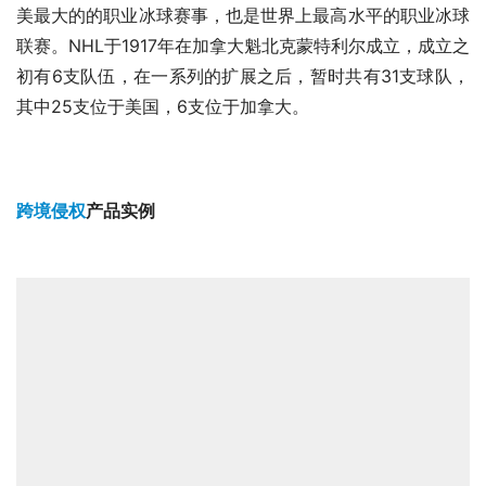
美最大的的职业冰球赛事，也是世界上最高水平的职业冰球
联赛。NHL于1917年在加拿大魁北克蒙特利尔成立，成立之
初有6支队伍，在一系列的扩展之后，暂时共有31支球队，
其中25支位于美国，6支位于加拿大。
跨境侵权
产品实例