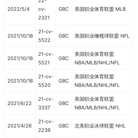
22-
2022/5/4
cv-
GBC
美国职业体育联盟 MLB
2321
21-cv-
2021/10/18
GBC
美国职业橄榄球联盟 NFL
5522
21-cv-
美国职业体育联盟
2021/10/18
GBC
5521
NBA/MLB/NHL/NFL
21-cv-
美国职业体育联盟
2021/10/18
GBC
5520
NBA/MLB/NHL/NFL
21-cv-
美国职业体育联盟
2021/6/22
GBC
3337
NBA/MLB/NHL/NFL
21-cv-
2021/4/26
GBC
北美职业冰球联盟 NHL
2239