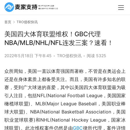
首页
TRO侵权快讯
美国四大体育联盟维权！GBC代理
NBA/MLB/NHL/NFL连发三案？速看！
2022年5月18日 下午8:45
•
TRO侵权快讯
•
阅读 5325
众所周知，美国一直以体育强国而著称，不管是在奥运会上
还是在身体素质上都备受关注。而且，美国有许多知名的联
赛，受到广大球迷的喜爱，其中以美国四大体育联盟最为吸
引人注目，包括NFL(National Football League，美国国家
橄榄球联盟)、MLB(Major League Baseball，美国职业棒
球大联盟)、NBA(National Basketball Association，美国
职业篮球联赛)和NHL(National Hockey League，国家冰
球联盟)。此次维权案件仍然是由
GBC
律所代理，案件详情