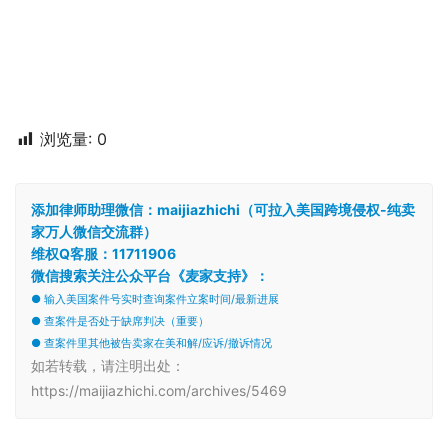
浏览量:
0
添加律师助理微信：maijiazhichi（可拉入美国跨境侵权-纯卖
家万人微信交流群）
维权Q客服：11711906
微信搜索关注公众平台《麦家支持》：
● 输入美国案件号实时查询案件立案时间/最新进展
● 查案件是否处于缺席判决（重要）
● 查案件里其他被告卖家在美和解/应诉/撤诉情况
如若转载，请注明出处：
https://maijiazhichi.com/archives/5469