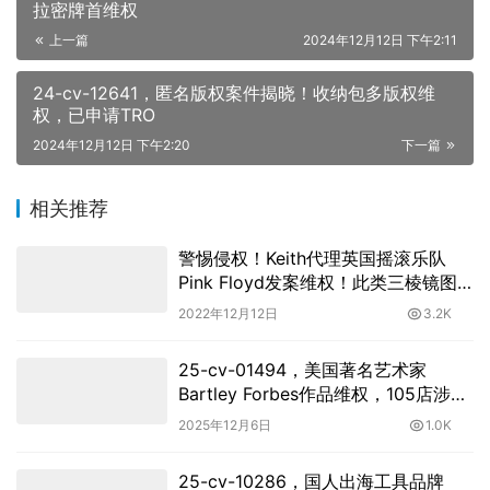
拉密牌首维权
上一篇
2024年12月12日 下午2:11
24-cv-12641，匿名版权案件揭晓！收纳包多版权维
权，已申请TRO
2024年12月12日 下午2:20
下一篇
相关推荐
警惕侵权！Keith代理英国摇滚乐队
Pink Floyd发案维权！此类三棱镜图
案一定慎用！
2022年12月12日
3.2K
25-cv-01494，美国著名艺术家
Bartley Forbes作品维权，105店涉案
被TRO冻结！
2025年12月6日
1.0K
25-cv-10286，国人出海工具品牌