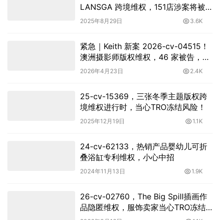
LANSGA 跨境维权，151店涉案将被
TRO冻结！
2025年8月29日
3.6K
紧急｜Keith 新案 2026-cv-04515！
澳洲摄影师版权维权，46 家被告，暂
未下 TRO
2026年4月23日
2.4K
25-cv-15369，三张冬季主题版权跨
境维权进行时，当心TRO冻结风险！
2025年12月19日
1.1K
24-cv-62133，热销产品婴幼儿可折
叠浴缸专利维权，小心中招
2024年11月13日
1.9K
26-cv-02760，The Big Spill插画作
品隐匿维权，服饰卖家当心TRO冻结
风险！