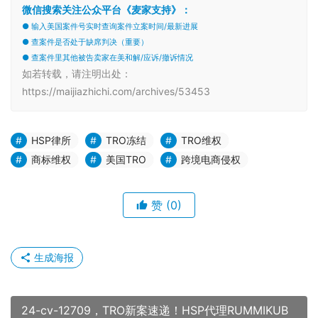
微信搜索关注公众平台《麦家支持》：
● 输入美国案件号实时查询案件立案时间/最新进展
● 查案件是否处于缺席判决（重要）
● 查案件里其他被告卖家在美和解/应诉/撤诉情况
如若转载，请注明出处：
https://maijiazhichi.com/archives/53453
HSP律所
TRO冻结
TRO维权
商标维权
美国TRO
跨境电商侵权
赞
(0)
生成海报
24-cv-12709，TRO新案速递！HSP代理RUMMIKUB