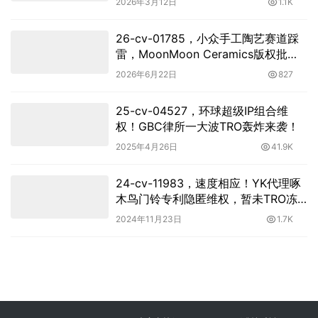
2026年3月12日
1.1K
26-cv-01785，小众手工陶艺赛道踩
雷，MoonMoon Ceramics版权批量
维权，当心TRO冻结风险
2026年6月22日
827
25-cv-04527，环球超级IP组合维
权！GBC律所一大波TRO轰炸来袭！
2025年4月26日
41.9K
24-cv-11983，速度相应！YK代理啄
木鸟门铃专利隐匿维权，暂未TRO冻
结
2024年11月23日
1.7K