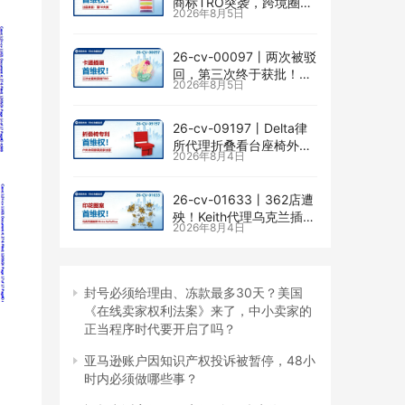
商标TRO突袭，跨境圈内
2026年8月5日
卷持续升级
26-cv-00097㇑两次被驳
回，第三次终于获批！几
2026年8月5日
乎被遗忘的Senay
Kurtulus美人鱼版权TRO
全面来袭
26-cv-09197㇑Delta律
所代理折叠看台座椅外观
2026年8月4日
专利维权，11个亚马逊卖
家被锁定！
26-cv-01633㇑362店遭
殃！Keith代理乌克兰插画
2026年8月4日
师Elvira Safiullina四款版
权TRO突袭
封号必须给理由、冻款最多30天？美国
《在线卖家权利法案》来了，中小卖家的
正当程序时代要开启了吗？
亚马逊账户因知识产权投诉被暂停，48小
时内必须做哪些事？