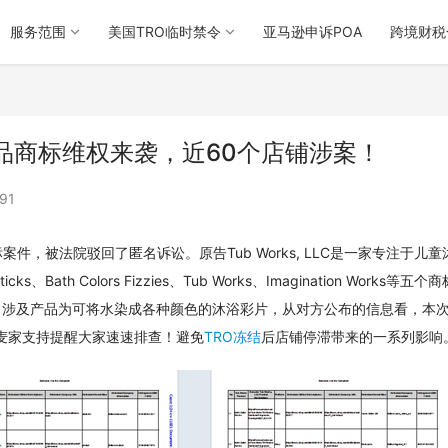
服务范围
美国TRO临时禁令
亚马逊申诉POA
跨境财税
意产品商标维权来袭，近60个店铺涉案！
91
匿名商标案件，被法院驳回了匿名诉讼。原告Tub Works, LLC是一家专注于儿
ath Colors Fizzies、Tub Works、Imagination Works等五个
发起的维权，涉及产品为可将水染成各种颜色的沐浴彩片，从对方公布的信息看，本
麦家支持提醒大家速速排查！避免
TRO冻结
后店铺停滞带来的一系列影响