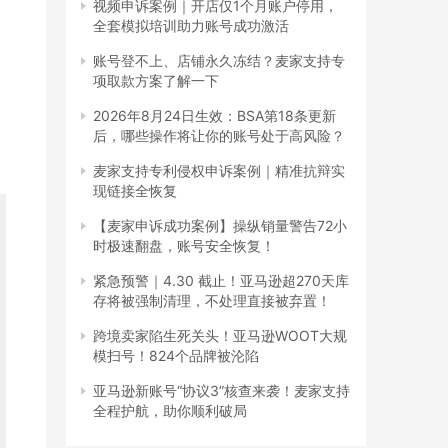
视频申诉案例｜开店仅1个月账户停用，
全套模拟培训助力账号成功激活
账号登不上、店铺永久冻结？麦家支持专
项取款方案了解一下
2026年8月24日生效：BSA第18条更新
后，哪些操作将让你的账号处于高风险？
麦家支持专利侵权申诉案例｜精准抗辩实
现链接全恢复
【麦家申诉成功案例】操纵销量警告72小
时极速翻盘，账号安全恢复！
紧急预警｜4.30 截止！亚马逊超270天库
存将被强制清理，不处理直接被弃置！
跨境卖家陷生死关头！亚马逊WOOT大规
模扫号！824个品牌被沦陷
亚马逊新账号“协议3”核查来袭！麦家支持
全程护航，助你顺利破局