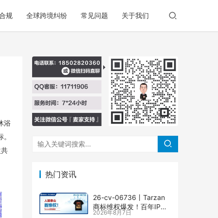
合规
全球跨境纠纷
常见问题
关于我们
童沐浴
商标。
次共
。
热门资讯
26-cv-06736㇑Tarzan
商标维权爆发！百年IP下
2026年8月7日
场TRO横扫多个类目