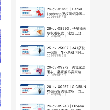
26-cv-01655㇑Daniel
Lachman版权商标隐匿维
2026年8月7日
权，I am… unstoppable
恐龙图高危
26-cv-08993，快餐插画
版权维权案，法院已驳回
2026年8月6日
批量合并，剩余商家不要
掉以轻心！
25-cv-25907㇑341店被
一锅端！生化危机历时半
2026年8月6日
年TRO传票已发，8月24
日前必须答复！
26-cv-09272㇑跨境家居
睡衣、婴童服饰卖家速自
2026年8月5日
查CENLYE商标滥用情况
26-cv-09257㇑GIGIBUN
瑜伽商标跨境维权，当心
2026年8月5日
TRO冻结风险
26-cv-09243㇑Elibaba