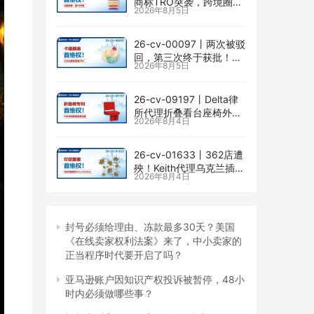
商标TRO突袭，跨境圈内
2026年8月5日
卷持续升级
26-cv-00097㇑两次被驳
回，第三次终于获批！几
2026年8月5日
乎被遗忘的Senay
Kurtulus美人鱼版权TRO
全面来袭
26-cv-09197㇑Delta律
所代理折叠看台座椅外观
2026年8月4日
专利维权，11个亚马逊卖
家被锁定！
26-cv-01633㇑362店遭
殃！Keith代理乌克兰插画
2026年8月4日
师Elvira Safiullina四款版
权TRO突袭
封号必须给理由、冻款最多30天？美国
《在线卖家权利法案》来了，中小卖家的
正当程序时代要开启了吗？
亚马逊账户因知识产权投诉被暂停，48小
时内必须做哪些事？