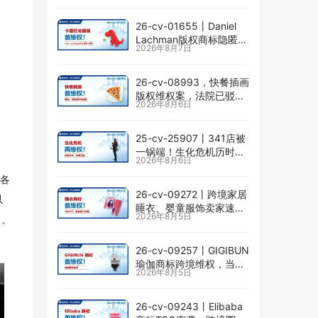
26-cv-01655㇑Daniel
Lachman版权商标隐匿维
2026年8月7日
权，I am… unstoppable
恐龙图高危
26-cv-08993，快餐插画
版权维权案，法院已驳回
2026年8月6日
批量合并，剩余商家不要
掉以轻心！
25-cv-25907㇑341店被
一锅端！生化危机历时半
2026年8月6日
年TRO传票已发，8月24
日前必须答复！
行各
26-cv-09272㇑跨境家居
以
睡衣、婴童服饰卖家速自
2026年8月5日
》、
查CENLYE商标滥用情况
26-cv-09257㇑GIGIBUN
瑜伽商标跨境维权，当心
2026年8月5日
TRO冻结风险
26-cv-09243㇑Elibaba