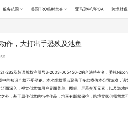
服务范围
美国TRO临时禁令
亚马逊申诉POA
跨境财税
维权大动作，大打出手恐殃及池鱼
659
1-621-282及韩语版权注册号S-2003-005456-2的合法持有者，委托Nixon 
像及插图中的知识产权不受侵犯。本次维权重点聚焦于多款模仿本公司游戏，诸
盖的维权范畴广泛而深入：视觉创意如用户界面菜单、图标、屏幕交互元素，以及游戏
此之外，基于原作创意的衍生作品，均享有版权保护，跨境卖家仍需留意