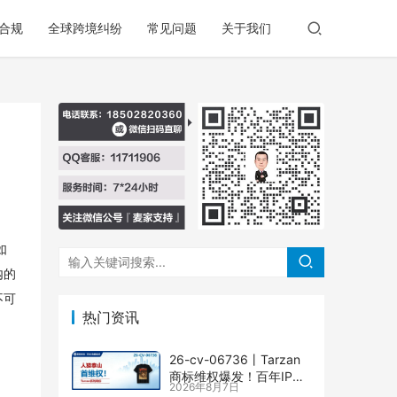
合规
全球跨境纠纷
常见问题
关于我们
如
内的
不可
热门资讯
26-cv-06736㇑Tarzan
商标维权爆发！百年IP下
2026年8月7日
场TRO横扫多个类目