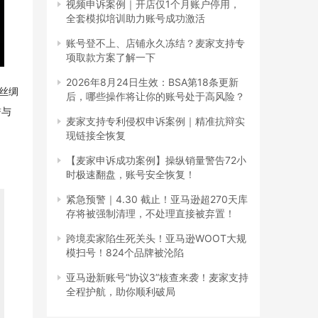
视频申诉案例｜开店仅1个月账户停用，
全套模拟培训助力账号成功激活
账号登不上、店铺永久冻结？麦家支持专
项取款方案了解一下
2026年8月24日生效：BSA第18条更新
欧丝绸
后，哪些操作将让你的账号处于高风险？
誉与
麦家支持专利侵权申诉案例｜精准抗辩实
现链接全恢复
【麦家申诉成功案例】操纵销量警告72小
时极速翻盘，账号安全恢复！
紧急预警｜4.30 截止！亚马逊超270天库
存将被强制清理，不处理直接被弃置！
跨境卖家陷生死关头！亚马逊WOOT大规
模扫号！824个品牌被沦陷
亚马逊新账号“协议3”核查来袭！麦家支持
全程护航，助你顺利破局