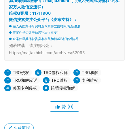
添加律师助理微信：maijiazhichi（可拉入美国跨境侵权-纯卖
家万人微信交流群）
维权Q客服：11711906
微信搜索关注公众平台《麦家支持》：
● 输入美国案件号实时查询案件立案时间/最新进展
● 查案件是否处于缺席判决（重要）
● 查案件里其他被告卖家在美和解/应诉/撤诉情况
如若转载，请注明出处：
https://maijiazhichi.com/archives/52995
TRO侵权
TRO侵权和解
TRO和解
TRO和解应诉
TRO维权
专利维权
美国专利侵权
跨境侵权和解
赞
(0)
生成海报