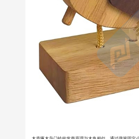
木质啄木鸟门铃的发声原理与木鱼相似，通过弹簧固定小