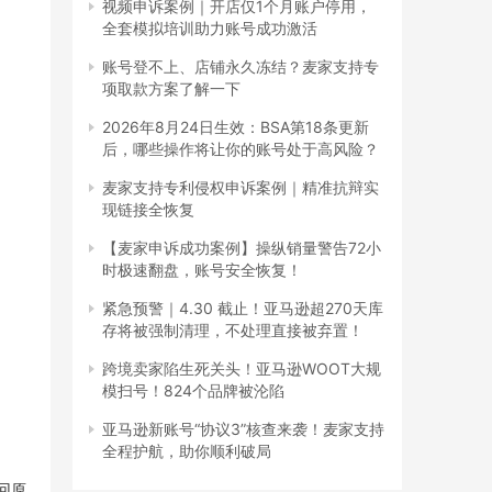
视频申诉案例｜开店仅1个月账户停用，
全套模拟培训助力账号成功激活
账号登不上、店铺永久冻结？麦家支持专
项取款方案了解一下
2026年8月24日生效：BSA第18条更新
后，哪些操作将让你的账号处于高风险？
麦家支持专利侵权申诉案例｜精准抗辩实
现链接全恢复
【麦家申诉成功案例】操纵销量警告72小
时极速翻盘，账号安全恢复！
紧急预警｜4.30 截止！亚马逊超270天库
存将被强制清理，不处理直接被弃置！
跨境卖家陷生死关头！亚马逊WOOT大规
模扫号！824个品牌被沦陷
亚马逊新账号“协议3”核查来袭！麦家支持
全程护航，助你顺利破局
回原