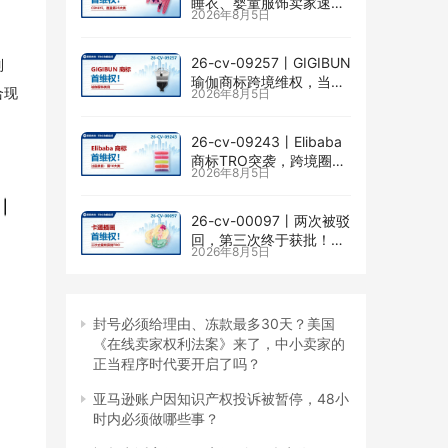
睡衣、婴童服饰卖家速自
2026年8月5日
查CENLYE商标滥用情况
26-cv-09257㇑GIGIBUN
制
瑜伽商标跨境维权，当心
合现
2026年8月5日
TRO冻结风险
26-cv-09243㇑Elibaba
商标TRO突袭，跨境圈内
2026年8月5日
卷持续升级
26-cv-00097㇑两次被驳
回，第三次终于获批！几
2026年8月5日
乎被遗忘的Senay
Kurtulus美人鱼版权TRO
全面来袭
封号必须给理由、冻款最多30天？美国
《在线卖家权利法案》来了，中小卖家的
正当程序时代要开启了吗？
亚马逊账户因知识产权投诉被暂停，48小
时内必须做哪些事？