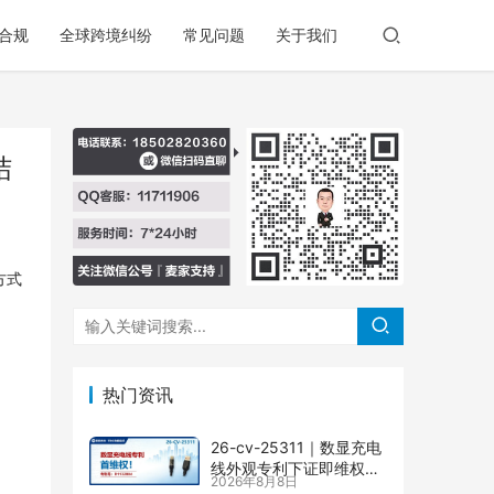
合规
全球跨境纠纷
常见问题
关于我们
结
方式
热门资讯
26-cv-25311｜数显充电
线外观专利下证即维权，
2026年8月8日
71店涉案面临TRO冻结风