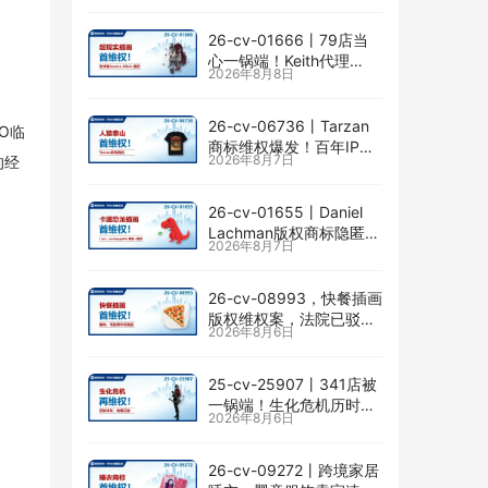
险
26-cv-01666㇑79店当
心一锅端！Keith代理
2026年8月8日
Jessica Allain已出手，卖
画的卖家速查
26-cv-06736㇑Tarzan
O临
商标维权爆发！百年IP下
2026年8月7日
的经
场TRO横扫多个类目
26-cv-01655㇑Daniel
Lachman版权商标隐匿维
2026年8月7日
权，I am… unstoppable
恐龙图高危
26-cv-08993，快餐插画
版权维权案，法院已驳回
2026年8月6日
批量合并，剩余商家不要
掉以轻心！
25-cv-25907㇑341店被
一锅端！生化危机历时半
2026年8月6日
年TRO传票已发，8月24
日前必须答复！
26-cv-09272㇑跨境家居