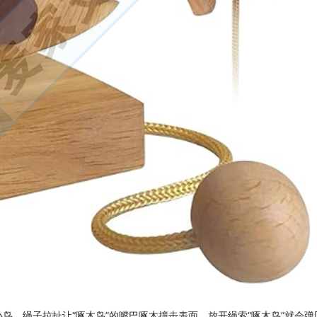
鸟，绳子拉扯让“啄木鸟”的嘴巴啄木撞击表面，放开绳索“啄木鸟”就会弹