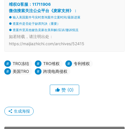
维权Q客服：11711906
微信搜索关注公众平台《麦家支持》：
● 输入美国案件号实时查询案件立案时间/最新进展
● 查案件是否处于缺席判决（重要）
● 查案件里其他被告卖家在美和解/应诉/撤诉情况
如若转载，请注明出处：
https://maijiazhichi.com/archives/52415
TRO冻结
TRO维权
专利维权
美国TRO
跨境电商侵权
赞
(0)
生成海报