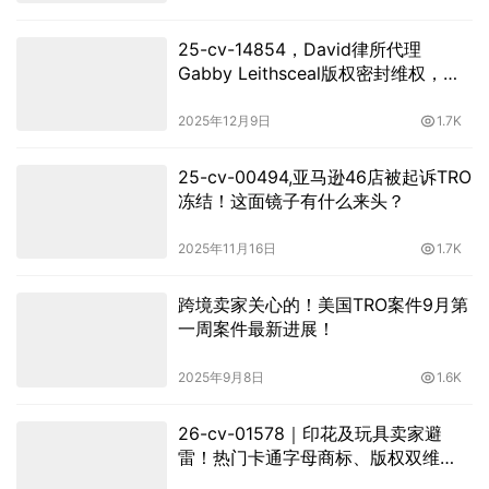
25-cv-14854，David律所代理
Gabby Leithsceal版权密封维权，跨
境热销哥特式仿骨发夹高危！
2025年12月9日
1.7K
25-cv-00494,亚马逊46店被起诉TRO
冻结！这面镜子有什么来头？
2025年11月16日
1.7K
跨境卖家关心的！美国TRO案件9月第
一周案件最新进展！
2025年9月8日
1.6K
26-cv-01578｜印花及玩具卖家避
雷！热门卡通字母商标、版权双维
权，TRO从未断