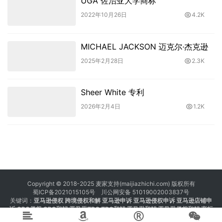
UGA 佐治亚大学商标
2022年10月26日
4.2K
MICHAEL JACKSON 迈克尔·杰克逊
2025年2月28日
2.3K
Sheer White 专利
2026年2月4日
1.2K
Copyright © 2018-2025 麦家支持(maijiazhichi.com) 版权所有
蜀ICP备2021015105号
川公网安备 51019002003837号
关键词：
亚马逊侵权
跨境侵权和解 亚马逊申诉 亚马逊侵权申诉 亚马逊店铺申
诉
GBC侵权
GBC和解
亚马逊TRO
TRO和解
亚马逊和解
亚马逊侵权和解
商标
注册 专利注册 版权注册