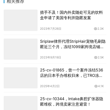
相关推荐
措手不及！国内外卖随处可见的饮料
盒申请了美国专利并隐匿发案
2023年7月26日
2.3K
Sriplaw律所代理StripHair宠物毛刷隐
匿近三个月，冻结1099家跨境店铺，
几乎全平台覆盖！后附名单
2023年9月19日
2.5K
25-cv-01865，曾一个案件冻结536
店的日本手办维权归来，已TRO冻
结！
2025年4月2日
4.1K
25-cv-10344，Intake鼻腔扩张器隐
匿维权，跨境卖家注意避雷！