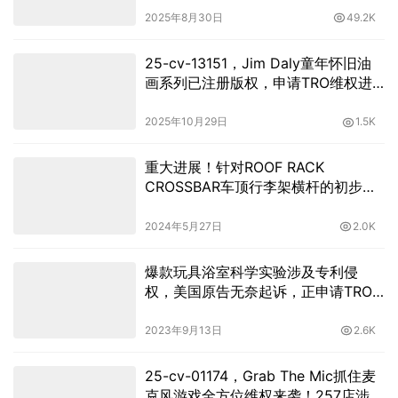
2025年8月30日
49.2K
25-cv-13151，Jim Daly童年怀旧油
画系列已注册版权，申请TRO维权进
行时！
2025年10月29日
1.5K
重大进展！针对ROOF RACK
CROSSBAR车顶行李架横杆的初步禁
令已被法院采纳!
2024年5月27日
2.0K
爆款玩具浴室科学实验涉及专利侵
权，美国原告无奈起诉，正申请TRO
冻结
2023年9月13日
2.6K
25-cv-01174，Grab The Mic抓住麦
克风游戏全方位维权来袭！257店涉