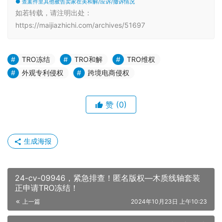
● 查案件里其他被告卖家在美和解/应诉/撤诉情况
如若转载，请注明出处：
https://maijiazhichi.com/archives/51697
TRO冻结
TRO和解
TRO维权
外观专利侵权
跨境电商侵权
赞
(0)
生成海报
24-cv-09946，紧急排查！匿名版权—木质线轴套装
正申请TRO冻结！
上一篇
2024年10月23日 上午10:23