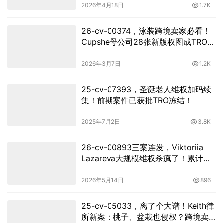
2026年4月18日
1.7K
26-cv-00374，泳装跨境卖家必看！
Cupshe母公司28张新版权图成TRO高
危雷区!
2026年3月7日
1.2K
25-cv-07393，圣诞老人维权加码续
集！前期案件已获批TRO冻结！
2025年7月2日
3.8K
26-cv-00893三案连发，Viktoriia
Lazareva大规模维权杀疯了！累计上
千店被TRO围剿
2026年5月14日
896
25-cv-05033，离了个大谱！Keith律
所新案：桃子、盆栽也侵权？跨境卖