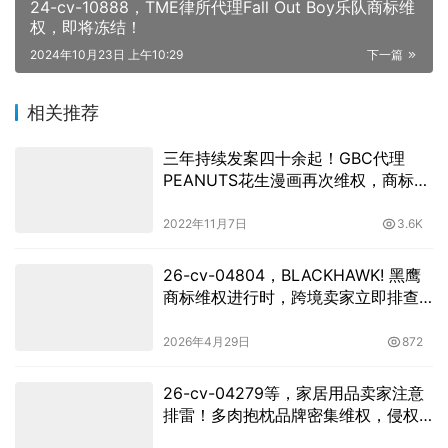
24-cv-10888，TME律所代理Fall Out Boy乐队商标维
权，即将冻结！
2024年10月23日 上午10:29
下一篇
相关推荐
三年持续发案四十余起！GBC代理
PEANUTS花生漫画再次维权，商标名
和动漫人物版权不能使用！
2022年11月7日
3.6K
26-cv-04804，BLACKHAWK! 黑鹰
商标维权进行时，跨境卖家立即排查
下架！
2026年4月29日
872
26-cv-04279等，家居用品卖家注意
排雷！多肉抱枕品牌密集维权，侵权
风险居高不下