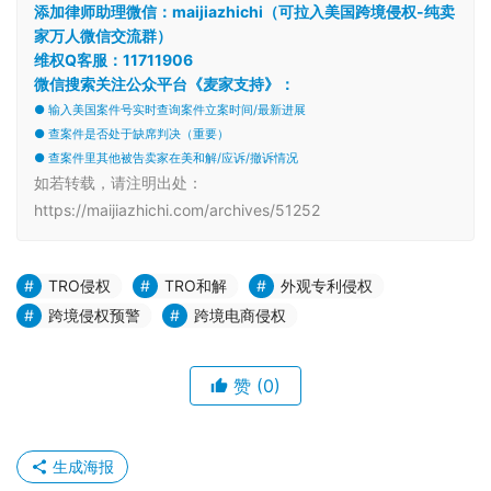
添加律师助理微信：maijiazhichi（可拉入美国跨境侵权-纯卖
家万人微信交流群）
维权Q客服：11711906
微信搜索关注公众平台《麦家支持》：
● 输入美国案件号实时查询案件立案时间/最新进展
● 查案件是否处于缺席判决（重要）
● 查案件里其他被告卖家在美和解/应诉/撤诉情况
如若转载，请注明出处：
https://maijiazhichi.com/archives/51252
TRO侵权
TRO和解
外观专利侵权
跨境侵权预警
跨境电商侵权
赞
(0)
生成海报