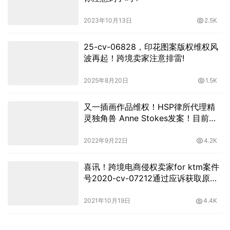
2023年10月13日
2.5K
25-cv-06828，印花图案版权维权风
波再起！跨境卖家注意排雷!
2025年8月20日
1.5K
又一插画作品维权！HSP律所代理精
灵独角兽 Anne Stokes发案！目前已
签署TRO初步禁令！
2022年9月22日
4.2K
喜讯！跨境电商侵权卖家for ktm案件
号2020-cv-07212通过应诉获取原告
美金赔偿才是正确的姿势
2021年10月19日
4.4K