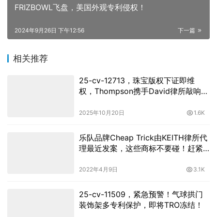
FRIZBOWL飞盘，美国外观专利侵权！
2024年9月26日 下午12:56
下一篇
相关推荐
25-cv-12713，珠宝版权下证即维
权，Thompson携手David律所敲响警
钟
2025年10月20日
1.6K
乐队品牌Cheap Trick由KEITH律所代
理最近发案，这些商标不要碰！赶紧
自查！
2022年4月9日
3.1K
25-cv-11509，紧急预警！气球拱门
装饰架多专利保护，即将TRO冻结！