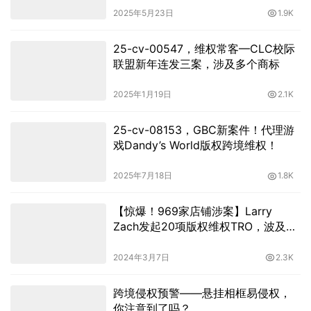
2025年5月23日
1.9K
25-cv-00547，维权常客—CLC校际
联盟新年连发三案，涉及多个商标
2025年1月19日
2.1K
25-cv-08153，GBC新案件！代理游
戏Dandy’s World版权跨境维权！
2025年7月18日
1.8K
【惊爆！969家店铺涉案】Larry
Zach发起20项版权维权TRO，波及范
围空前！
2024年3月7日
2.3K
跨境侵权预警——悬挂相框易侵权，
你注意到了吗？