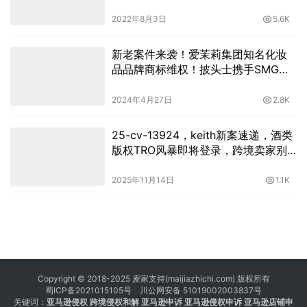
2022年8月3日
5.6K
新老案件来袭！爱茉莉集团知名化妆
品品牌商标维权！披头士携手SMG再
次卷土重来！
2024年4月27日
2.8K
25-cv-13924，keith新案速递，酒类
版权TRO风暴即将登录，跨境卖家别
踩雷！
2025年11月14日
1.1K
Copyright © 2018-2025 麦家支持(maijiazhichi.com) 版权所有
蜀ICP备2021015105号
川公网安备 51019002003837号
关键词：
亚马逊侵权
跨境侵权和解 亚马逊申诉 亚马逊侵权申诉 亚马逊店铺申