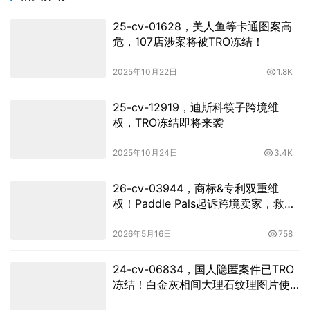
25-cv-01628，美人鱼等卡通图案高
危，107店涉案将被TRO冻结！
2025年10月22日
1.8K
25-cv-12919，迪斯科筷子跨境维
权，TRO冻结即将来袭
2025年10月24日
3.4K
26-cv-03944，商标&专利双重维
权！Paddle Pals起诉跨境卖家，救生
衣卖家速自查！
2026年5月16日
758
24-cv-06834，国人隐匿案件已TRO
冻结！白金灰相间大理石纹理图片使
用有风险