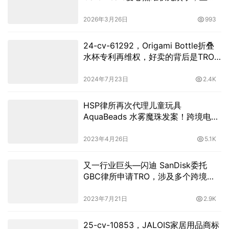
版权无死角覆盖！
2026年3月26日
993
24-cv-61292，Origami Bottle折叠
水杯专利再维权，好卖的背后是TRO
侵权风险
2024年7月23日
2.4K
HSP律所再次代理儿童玩具
AquaBeads 水雾魔珠发案！跨境电商
们注意商标维权！
2023年4月26日
5.1K
又一行业巨头—闪迪 SanDisk委托
GBC律所申请TRO，涉及多个跨境卖
家资金被冻结，速查
2023年7月21日
2.9K
25-cv-10853，JALOIS家居用品商标