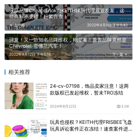
乐队品牌Cheap Trick由KEITH律所代理最近发案，这
些商标不要碰！赶紧自查！
上一篇
2022年4月9日 下午9:40
注意！又一款知名品牌维权，刚立案！原告品牌竟然是
Chevrolet 雪佛兰汽车！
2022年4月12日 下午5:16
下一篇
相关推荐
24-cv-07198，饰品卖家注意！这两
款版权已发起维权，暂未TRO冻结
2024年8月22日
3.0K
玩具也侵权？KEITH代理FRISBEE飞盘
玩具诉讼案件正在冻结！速查案件进
展！