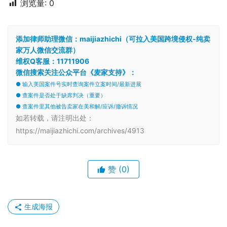
浏览量:
0
添加律师助理微信：maijiazhichi（可拉入美国跨境侵权-纯卖
家万人微信交流群）
维权Q客服：11711906
微信搜索关注公众平台《麦家支持》：
● 输入美国案件号实时查询案件立案时间/最新进展
● 查案件是否处于缺席判决（重要）
● 查案件里其他被告卖家在美和解/应诉/撤诉情况
如若转载，请注明出处：
https://maijiazhichi.com/archives/4913
赞
(0)
生成海报