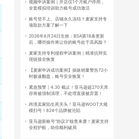
视频申诉案例｜开店仅1个月账户停用，
全套模拟培训助力账号成功激活
账号登不上、店铺永久冻结？麦家支持专
项取款方案了解一下
2026年8月24日生效：BSA第18条更新
后，哪些操作将让你的账号处于高风险？
麦家支持专利侵权申诉案例｜精准抗辩实
现链接全恢复
【麦家申诉成功案例】操纵销量警告72小
时极速翻盘，账号安全恢复！
紧急预警｜4.30 截止！亚马逊超270天库
存将被强制清理，不处理直接被弃置！
跨境卖家陷生死关头！亚马逊WOOT大规
模扫号！824个品牌被沦陷
亚马逊新账号“协议3”核查来袭！麦家支持
全程护航，助你顺利破局