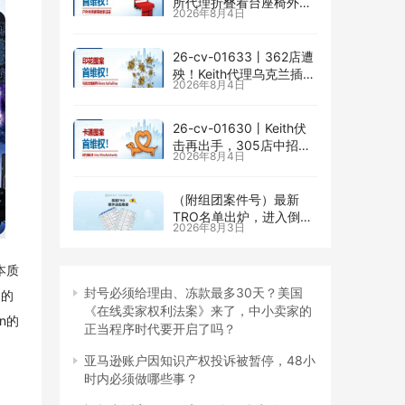
所代理折叠看台座椅外观
2026年8月4日
专利维权，11个亚马逊卖
家被锁定！
26-cv-01633㇑362店遭
殃！Keith代理乌克兰插画
2026年8月4日
师Elvira Safiullina四款版
权TRO突袭
26-cv-01630㇑Keith伏
击再出手，305店中招
2026年8月4日
Irina Miroshnichenko版
权TRO
（附组团案件号）最新
TRO名单出炉，进入倒计
2026年8月3日
时｜7月最后一周美国
TRO最新动态
本质
封号必须给理由、冻款最多30天？美国
们的
《在线卖家权利法案》来了，中小卖家的
n的
正当程序时代要开启了吗？
亚马逊账户因知识产权投诉被暂停，48小
时内必须做哪些事？