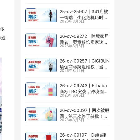
掉以轻心！
25-cv-25907㇑341店被
一锅端！生化危机历时半
2026年8月6日
年TRO传票已发，8月24
与多
日前必须答复！
26-cv-09272㇑跨境家居
厚造
睡衣、婴童服饰卖家速自
2026年8月5日
查CENLYE商标滥用情况
26-cv-09257㇑GIGIBUN
瑜伽商标跨境维权，当心
2026年8月5日
TRO冻结风险
26-cv-09243㇑Elibaba
商标TRO突袭，跨境圈内
2026年8月5日
卷持续升级
26-cv-00097㇑两次被驳
回，第三次终于获批！几
2026年8月5日
乎被遗忘的Senay
Kurtulus美人鱼版权TRO
全面来袭
26-cv-09197㇑Delta律