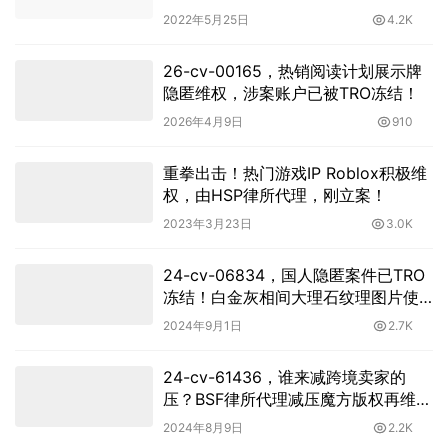
赔偿金！
2022年5月25日
4.2K
26-cv-00165，热销阅读计划展示牌
隐匿维权，涉案账户已被TRO冻结！
2026年4月9日
910
重拳出击！热门游戏IP Roblox积极维
权，由HSP律所代理，刚立案！
2023年3月23日
3.0K
24-cv-06834，国人隐匿案件已TRO
冻结！白金灰相间大理石纹理图片使
用有风险
2024年9月1日
2.7K
24-cv-61436，谁来减跨境卖家的
压？BSF律所代理减压魔方版权再维
权！
2024年8月9日
2.2K