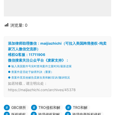
浏览量:
0
添加律师助理微信：maijiazhichi（可拉入美国跨境侵权-纯卖
家万人微信交流群）
维权Q客服：11711906
微信搜索关注公众平台《麦家支持》：
● 输入美国案件号实时查询案件立案时间/最新进展
● 查案件是否处于缺席判决（重要）
● 查案件里其他被告卖家在美和解/应诉/撤诉情况
如若转载，请注明出处：
https://maijiazhichi.com/archives/45378
GBC律所
TRO侵权和解
TRO和解
版权维权
跨境侵权和解
跨境电商版权侵权