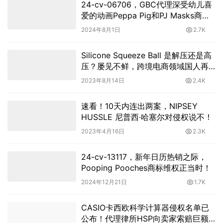
24-cv-06706，GBC代理深受幼儿喜
爱的动画Peppa Pig和PJ Masks商标
版权再维权
2024年8月1日
2.7K
Silicone Squeeze Ball 是解压还是高
压？屡见不鲜，跨境电商领域国人再
维权
2023年8月14日
2.4K
速看！10天内连出两案，NIPSEY
HUSSLE 尼普西·哈塞尔对侵权说不！
2023年4月16日
2.3K
24-cv-13117，新年日历热销之际，
Pooping Pooches商标维权正当时！
2024年12月21日
1.7K
CASIO卡西欧科学计算器侵权名单已
公布！代理律所HSP向卖家索赔巨额