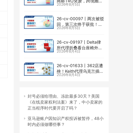
商标TRO突袭，跨境圈内
2026年8月5日
卷持续升级
26-cv-00097㇑两次被驳
回，第三次终于获批！几
2026年8月5日
乎被遗忘的Senay
Kurtulus美人鱼版权TRO
全面来袭
26-cv-09197㇑Delta律
所代理折叠看台座椅外观
2026年8月4日
专利维权，11个亚马逊卖
家被锁定！
26-cv-01633㇑362店遭
殃！Keith代理乌克兰插画
2026年8月4日
师Elvira Safiullina四款版
权TRO突袭
封号必须给理由、冻款最多30天？美国
《在线卖家权利法案》来了，中小卖家的
正当程序时代要开启了吗？
亚马逊账户因知识产权投诉被暂停，48小
时内必须做哪些事？