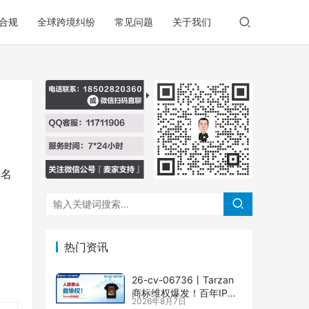
合规
全球跨境纠纷
常见问题
关于我们
知名
热门资讯
26-cv-06736㇑Tarzan
商标维权爆发！百年IP下
2026年8月7日
场TRO横扫多个类目