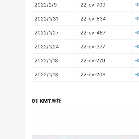
2022/2/9
22-cv-709
H
2022/1/31
22-cv-534
H
2022/1/27
22-cv-467
H
2022/1/24
22-cv-377
H
2022/1/18
22-cv-279
H
2022/1/13
22-cv-206
H
01  KMT摩托