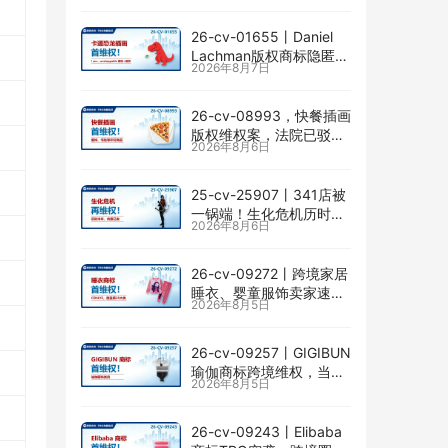
26-cv-01655㇑Daniel
Lachman版权商标隐匿维
2026年8月7日
权，I am… unstoppable
恐龙图高危
26-cv-08993，快餐插画
版权维权案，法院已驳回
2026年8月6日
批量合并，剩余商家不要
掉以轻心！
25-cv-25907㇑341店被
一锅端！生化危机历时半
2026年8月6日
年TRO传票已发，8月24
日前必须答复！
26-cv-09272㇑跨境家居
睡衣、婴童服饰卖家速自
2026年8月5日
查CENLYE商标滥用情况
26-cv-09257㇑GIGIBUN
瑜伽商标跨境维权，当心
2026年8月5日
TRO冻结风险
26-cv-09243㇑Elibaba