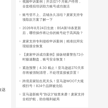
视频申诉案例｜开店仅1个月账户停用，
全套模拟培训助力账号成功激活
账号登不上、店铺永久冻结？麦家支持专
项取款方案了解一下
2026年8月24日生效：BSA第18条更新
后，哪些操作将让你的账号处于高风险？
麦家支持专利侵权申诉案例｜精准抗辩实
现链接全恢复
【麦家申诉成功案例】操纵销量警告72小
时极速翻盘，账号安全恢复！
紧急预警｜4.30 截止！亚马逊超270天库
存将被强制清理，不处理直接被弃置！
跨境卖家陷生死关头！亚马逊WOOT大规
模扫号！824个品牌被沦陷
在达
亚马逊新账号“协议3”核查来袭！麦家支持
全程护航，助你顺利破局