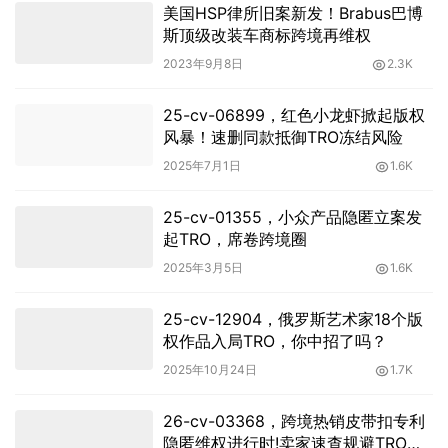
美国HSP律所旧案新发！Brabus巴博
斯顶级改装车商标跨境再维权
2023年9月8日
2.3K
25-cv-06899，红色小龙虾掀起版权
风暴！速删同款抵御TRO冻结风险
2025年7月1日
1.6K
25-cv-01355，小众产品隐匿立案发
起TRO，席卷跨境圈
2025年3月5日
1.6K
25-cv-12904，俄罗斯艺术家18个版
权作品入局TRO，你中招了吗？
2025年10月24日
1.7K
26-cv-03368，跨境热销皮带扣专利
隐匿维权进行时!卖家速查规避TRO冻