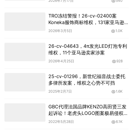
2026年7月17日
540
TRO冻结警报！26-cv-02400案
Koneka服饰商标维权，131家亚马逊
店躺枪！
2026年3月5日
1.0K
26-cv-04643，4π发光LED灯泡专利
维权，11个亚马逊卖家涉案
2026年4月25日
928
25-cv-01296，新世纪福音战士委托
多律所发案，维权之心势不可挡
2025年2月7日
1.6K
GBC代理法国品牌KENZO高田贤三发
起诉讼！老虎头LOGO图案极易侵权！
赶紧排查下架！
2022年5月28日
6.1K