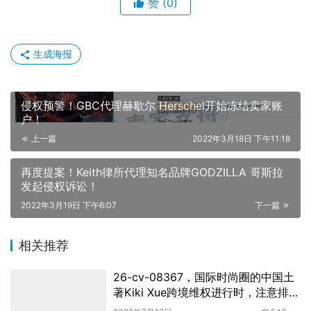
赞
(0)
生成海报
侵权预警！GBC代理赫歇尔 Herschel开始冻结卖家账
户！
上一篇
2022年3月18日 下午11:18
再度提案！Keith律所代理知名品牌GODZILLA 哥斯拉
发起侵权诉讼！
2022年3月19日 下午6:07
下一篇
相关推荐
26-cv-08367，国际时尚圈的中国土
著Kiki Xue跨境维权进行时，注意排查
下架