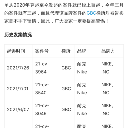
单从2020年算起至今发起的案件就已经上百起，今年三月
的案件就有三起，而且代理该品牌案件的
GBC
律所对被告卖
家毫不手下留情，因此，广大卖家一定要提高警惕！
历史发案情况
起诉时间
案件号
律所
品牌
品牌方
21-cv-
耐克
NIKE,
2021/7/26
GBC
3964
Nike
INC
21-cv-
耐克
NIKE,
2021/7/01
GBC
3540
Nike
INC
21-cv-
耐克
NIKE,
2021/6/07
GBC
3049
Nike
INC
21-cv-
耐克
NIKE,