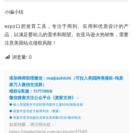
小编小结
ezpz口腔发育工具，专注于周到、实用和优质设计的产
品，以满足婴幼儿的需求和期望。在亚马逊火热销售，需要
注意美国站点侵权风险！
浏览量:
0
添加律师助理微信：maijiazhichi（可拉入美国跨境侵权-纯卖
家万人微信交流群）
维权Q客服：11711906
微信搜索关注公众平台《麦家支持》：
● 输入美国案件号实时查询案件立案时间/最新进展
● 查案件是否处于缺席判决（重要）
● 查案件里其他被告卖家在美和解/应诉/撤诉情况
如若转载，请注明出处：
https://maijiazhichi.com/archives/37585