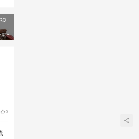
0
梳
涉案
名被
0