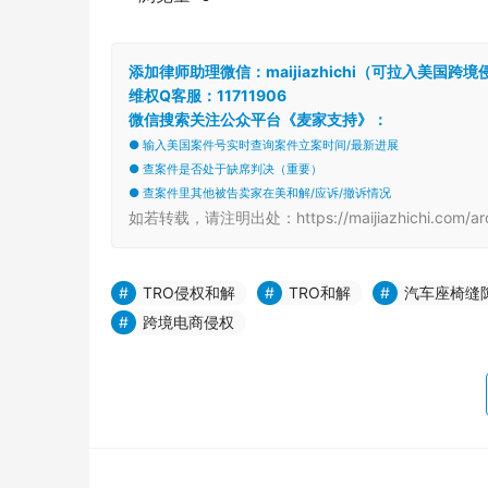
● 查案件是否处于缺席判决（重要）
● 查案件里其他被告卖家在美和解/应诉/撤诉情况
如若转载，请注明出处：https://maijiazhichi.com/arc
TRO侵权和解
TRO和解
汽车座椅缝
跨境电商侵权
夏日梦幻爆款背后的“鱼”龙混杂：FIN FUN美人
再度申请TRO，跨境卖家如何避免侵权漩涡？
上一篇
2024年3月4日 下