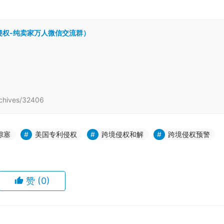
hives/32406
隙塞
美国专利侵权
跨境侵权和解
跨境侵权预警
赞
(0)
鱼尾巴
Nendoroid系列商标委托David律所隐匿立案，已T
冻结涉案账户捍卫权益
午5:22
2024年3月5日 下午4:27
下