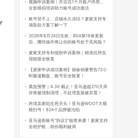
视频申诉案例｜开店仅1个月账户停用，
全套模拟培训助力账号成功激活
账号登不上、店铺永久冻结？麦家支持专
项取款方案了解一下
2026年8月24日生效：BSA第18条更新
后，哪些操作将让你的账号处于高风险？
麦家支持专利侵权申诉案例｜精准抗辩实
现链接全恢复
【麦家申诉成功案例】操纵销量警告72小
时极速翻盘，账号安全恢复！
紧急预警｜4.30 截止！亚马逊超270天库
存将被强制清理，不处理直接被弃置！
跨境卖家陷生死关头！亚马逊WOOT大规
模扫号！824个品牌被沦陷
亚马逊新账号“协议3”核查来袭！麦家支持
全程护航，助你顺利破局