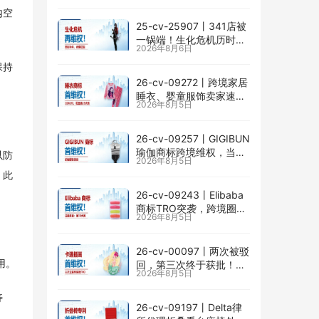
掉以轻心！
内空
25-cv-25907㇑341店被
一锅端！生化危机历时半
2026年8月6日
年TRO传票已发，8月24
日前必须答复！
保持
26-cv-09272㇑跨境家居
睡衣、婴童服饰卖家速自
2026年8月5日
查CENLYE商标滥用情况
26-cv-09257㇑GIGIBUN
瑜伽商标跨境维权，当心
以防
2026年8月5日
TRO冻结风险
。此
26-cv-09243㇑Elibaba
商标TRO突袭，跨境圈内
2026年8月5日
卷持续升级
26-cv-00097㇑两次被驳
用。
回，第三次终于获批！几
2026年8月5日
乎被遗忘的Senay
Kurtulus美人鱼版权TRO
寿
全面来袭
26-cv-09197㇑Delta律