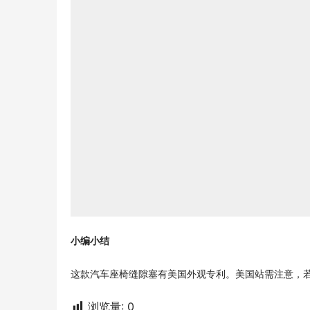
小编小结
这款汽车座椅缝隙塞有美国外观专利。美国站需注意，
浏览量:
0
添加律师助理微信：maijiazhichi（可拉入美国
维权Q客服：11711906
微信搜索关注公众平台《麦家支持》：
● 输入美国案件号实时查询案件立案时间/最新进展