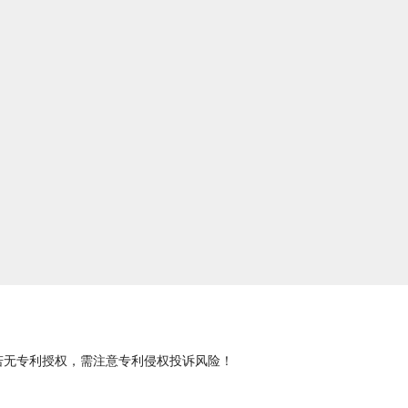
若无专利授权，需注意专利侵权投诉风险！
跨境侵权-纯卖家万人微信交流群）