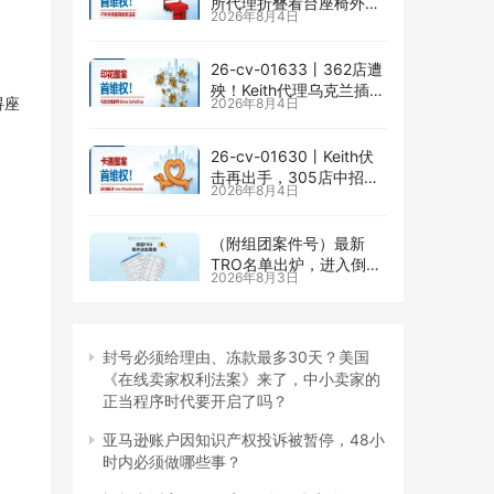
所代理折叠看台座椅外观
2026年8月4日
专利维权，11个亚马逊卖
家被锁定！
26-cv-01633㇑362店遭
殃！Keith代理乌克兰插画
碍座
2026年8月4日
师Elvira Safiullina四款版
权TRO突袭
26-cv-01630㇑Keith伏
击再出手，305店中招
2026年8月4日
Irina Miroshnichenko版
权TRO
（附组团案件号）最新
TRO名单出炉，进入倒计
2026年8月3日
时｜7月最后一周美国
TRO最新动态
封号必须给理由、冻款最多30天？美国
《在线卖家权利法案》来了，中小卖家的
正当程序时代要开启了吗？
亚马逊账户因知识产权投诉被暂停，48小
时内必须做哪些事？