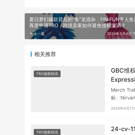
相关推荐
GBC维权不
TRO侵权快讯
Expres
Merch T
标、Nirva
2024年4月11
24-cv
TRO侵权快讯
子，GB
打开电脑就
卖家深感忧虑
告，Keene
2024年11月6