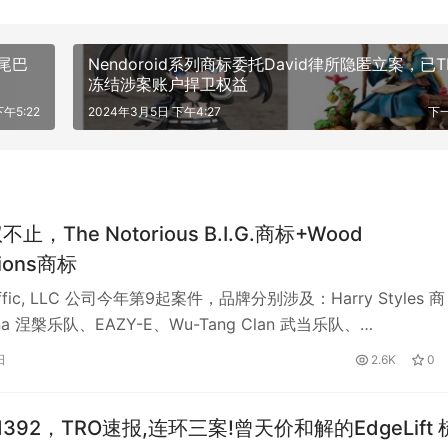
止，The Notorious B.I.G.商标+Wood
sions商标
raffic, LLC 公司今年第9起案件，品牌分别涉及：Harry Styles 商
na 涅槃乐队、EAZY-E、Wu-Tang Clan 武当乐队、…
日
2.6K
0
-11392，TRO速报,连环三案!曾天价和解的EdgeLift 
C接手强势回归！
看到Bounce Curl 梳子新立案的三宗案件，让麦家支持不禁为
。回想起今年7月29日的24-cv-06575案件，涉及超过200
r律…
日
2.1K
0