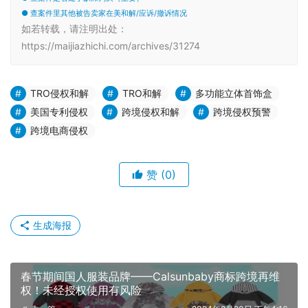
● 查案件里其他被告卖家在美和解/应诉/撤诉情况
如若转载，请注明出处：
https://maijiazhichi.com/archives/31274
TRO侵权和解
TRO和解
多功能立体首饰盒
美国专利侵权
跨境侵权和解
跨境侵权预警
跨境电商侵权
赞
(0)
生成海报
春节期间国人服装品牌——Calsunbaby商标跨境再维
权！未经授权使用有风险