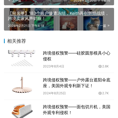
上一篇
2024年2月20日 下午4:16
【附名单】183个账户惨遭冻结，Keith再创辉煌战绩，
跨境卖家风声鹤唳！
2024年2月21日 下午4:18
下一篇
相关推荐
跨境侵权预警——硅胶圆形模具小心
侵权
2023年8月4日
2.6K
跨境侵权预警——户外露台遮阳伞底
座，美国外观专利新下证！
2024年8月25日
2.7K
跨境侵权预警——面包切片机，美国
外观专利侵权！