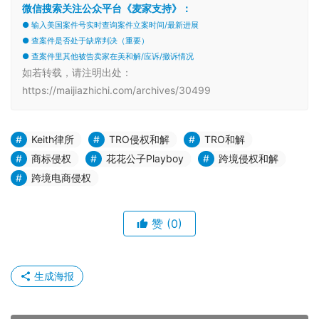
微信搜索关注公众平台《麦家支持》：
● 输入美国案件号实时查询案件立案时间/最新进展
● 查案件是否处于缺席判决（重要）
● 查案件里其他被告卖家在美和解/应诉/撤诉情况
如若转载，请注明出处：
https://maijiazhichi.com/archives/30499
Keith律所
TRO侵权和解
TRO和解
商标侵权
花花公子Playboy
跨境侵权和解
跨境电商侵权
赞
(0)
生成海报