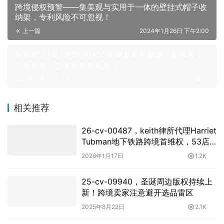
跨境侵权预警——集美观与实用于一体的壁挂式帽子收
纳架，专利风险不可忽视！
上一篇
2024年1月26日 下午2:00
SONIC THE HEDGEHOG刺猬索尼克频频立案维权，
为何仍有不少卖家铤而走险？
2024年1月27日 上午10:00
下一篇
相关推荐
26-cv-00487，keith律所代理Harriet
Tubman地下铁路跨境首维权，53店
涉案名单已出！
2026年1月17日
1.2K
25-cv-09940，圣诞周边版权持续上
新！跨境卖家注意避开选品雷区
2025年8月22日
2.1K