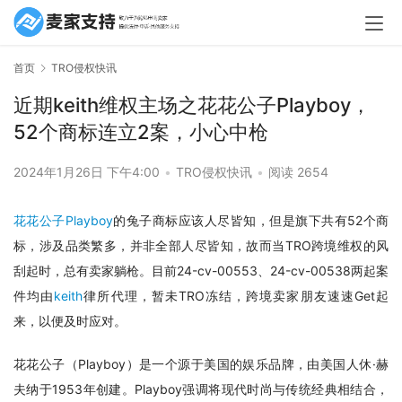
首页
TRO侵权快讯
近期keith维权主场之花花公子Playboy，
52个商标连立2案，小心中枪
2024年1月26日 下午4:00
•
TRO侵权快讯
•
阅读 2654
花花公子Playboy
的兔子商标应该人尽皆知，但是旗下共有52个商
标，涉及品类繁多，并非全部人尽皆知，故而当TRO跨境维权的风
刮起时，总有卖家躺枪。目前24-cv-00553、24-cv-00538两起案
件均由
keith
律所代理，暂未TRO冻结，跨境卖家朋友速速Get起
来，以便及时应对。
花花公子（Playboy）是一个源于美国的娱乐品牌，由美国人休·赫
夫纳于1953年创建。Playboy强调将现代时尚与传统经典相结合，