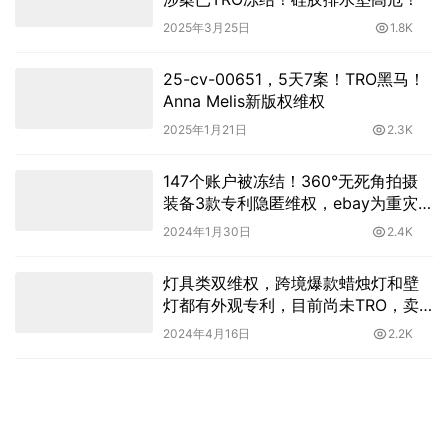
2025年3月25日
1.8K
25-cv-00651，5天7案！TRO黑马！
Anna Melis新版权维权
2025年1月21日
2.3K
147个账户被冻结！360°无死角拍摄
装备3款专利隐匿维权，ebay为重灾
区！
2024年1月30日
2.4K
灯具类双维权，跨境爆款蜡烛灯和壁
灯都有外观专利，目前尚未TRO，卖
家尽快自查下架！
2024年4月16日
2.2K