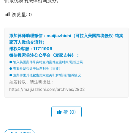
供最优质的法律咨询服务。
浏览量:
0
添加律师助理微信：maijiazhichi（可拉入美国跨境侵权-纯卖
家万人微信交流群）
维权Q客服：11711906
微信搜索关注公众平台《麦家支持》：
● 输入美国案件号实时查询案件立案时间/最新进展
● 查案件是否处于缺席判决（重要）
● 查案件里其他被告卖家在美和解/应诉/撤诉情况
如若转载，请注明出处：
https://maijiazhichi.com/archives/2902
赞
(0)