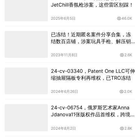
JetChill香氛枪涉案，这些雷区别踩！
2025年6月5日
46.0K
已冻结！近期匿名案件分享合集，冻
结数百店铺，涉案玩具手枪、解压钥
匙扣，酒架等
2023年11月8日
2.6K
24-cv-03340，Patent One LLC可伸
缩抽屉隔板专利再维权，已TRO冻结
2024年6月26日
2.0K
24-cv-06754，俄罗斯艺术家Anna
Jdanova11张版权作品首维权，跨境卖
家速查
2024年8月2日
2.8K