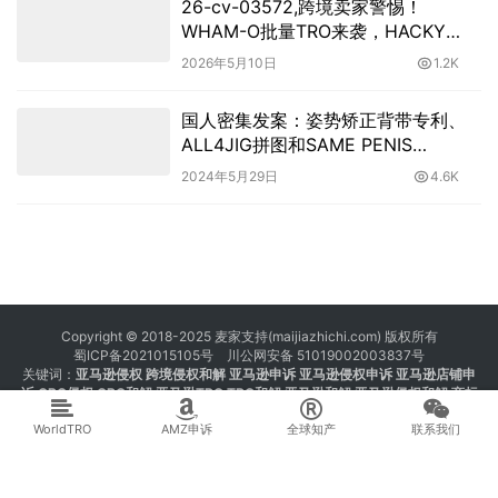
26-cv-03572,跨境卖家警惕！
WHAM-O批量TRO来袭，HACKY
SACK沙包维权进行时！
2026年5月10日
1.2K
国人密集发案：姿势矫正背带专利、
ALL4JIG拼图和SAME PENIS
FOREVER装饰品商标发起维权！
2024年5月29日
4.6K
Copyright © 2018-2025 麦家支持(maijiazhichi.com) 版权所有
蜀ICP备2021015105号
川公网安备 51019002003837号
关键词：
亚马逊侵权
跨境侵权和解 亚马逊申诉 亚马逊侵权申诉 亚马逊店铺申
诉
GBC侵权
GBC和解
亚马逊TRO
TRO和解
亚马逊和解
亚马逊侵权和解
商标
注册 专利注册 版权注册
WorldTRO
AMZ申诉
全球知产
联系我们