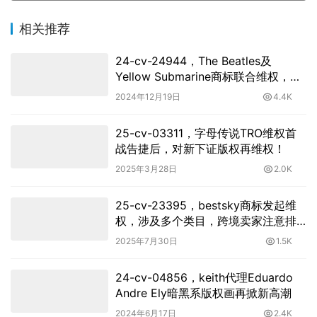
相关推荐
24-cv-24944，The Beatles及
Yellow Submarine商标联合维权，跨
境卖家速查
2024年12月19日
4.4K
25-cv-03311，字母传说TRO维权首
战告捷后，对新下证版权再维权！
2025年3月28日
2.0K
25-cv-23395，bestsky商标发起维
权，涉及多个类目，跨境卖家注意排
查避雷！
2025年7月30日
1.5K
24-cv-04856，keith代理Eduardo
Andre Ely暗黑系版权画再掀新高潮
2024年6月17日
2.4K