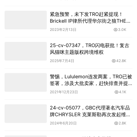
紧急预警，未下发TRO赶紧提现！
Brickell IP律所代理华尔街之狼THE
WOLF OF WALL STREET版权维权！
2023年2月13日
3.0K
25-cv-07347，TRO闪电获批！复古
风猫咪主题版权跨境维权
2025年7月4日
42.8K
警惕，Lululemon连发两案，TRO已被
签署，涉及大批卖家，赶快排查并提
现！
2021年12月23日
4.1K
24-cv-05077，GBC代理著名汽车品
牌CHRYSLER 克莱斯勒再次发起维
权！
2024年6月20日
2.8K