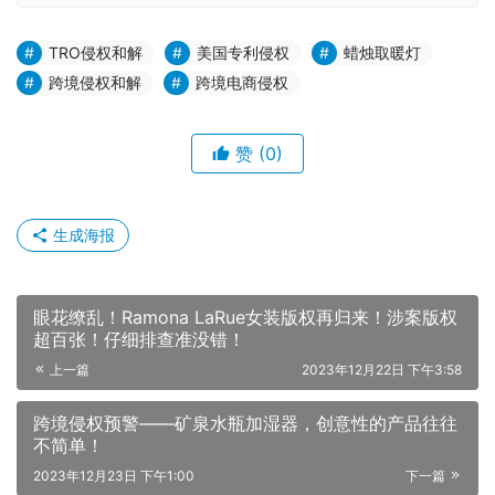
TRO侵权和解
美国专利侵权
蜡烛取暖灯
跨境侵权和解
跨境电商侵权
赞
(0)
生成海报
眼花缭乱！Ramona LaRue女装版权再归来！涉案版权
超百张！仔细排查准没错！
上一篇
2023年12月22日 下午3:58
跨境侵权预警——矿泉水瓶加湿器，创意性的产品往往
不简单！
2023年12月23日 下午1:00
下一篇