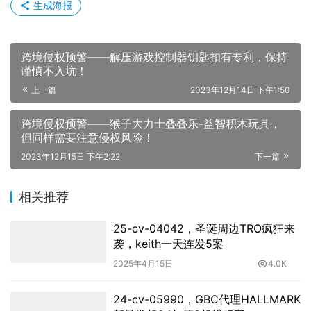
生成海报
跨境侵权预警——解压游戏控制器钥匙扣有专利，保持
谨慎不入坑！
上一篇
2023年12月14日 下午1:50
跨境侵权预警——猴子大力士叠叠乐-益智积木玩具，
但同样需要注意侵权风险！
2023年12月15日 下午2:22
下一篇
相关推荐
25-cv-04042，圣诞周边TRO疯狂来
袭，keith一天连发5案
2025年4月15日
4.0K
24-cv-05990，GBC代理HALLMARK