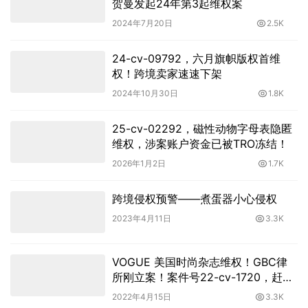
贺曼发起24年第3起维权案
2024年7月20日
2.5K
24-cv-09792，六月旗帜版权首维
权！跨境卖家速速下架
2024年10月30日
1.8K
25-cv-02292，磁性动物字母表隐匿
维权，涉案账户资金已被TRO冻结！
2026年1月2日
1.7K
跨境侵权预警——煮蛋器小心侵权
2023年4月11日
3.3K
VOGUE 美国时尚杂志维权！GBC律
所刚立案！案件号22-cv-1720，赶紧
下架！
2022年4月15日
3.3K