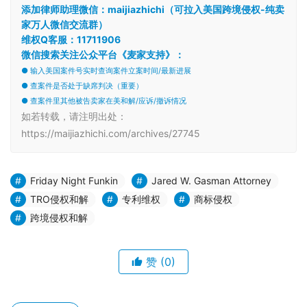
添加律师助理微信：maijiazhichi（可拉入美国跨境侵权-纯卖
家万人微信交流群）
维权Q客服：11711906
微信搜索关注公众平台《麦家支持》：
● 输入美国案件号实时查询案件立案时间/最新进展
● 查案件是否处于缺席判决（重要）
● 查案件里其他被告卖家在美和解/应诉/撤诉情况
如若转载，请注明出处：
https://maijiazhichi.com/archives/27745
Friday Night Funkin
Jared W. Gasman Attorney
TRO侵权和解
专利维权
商标侵权
跨境侵权和解
赞
(0)