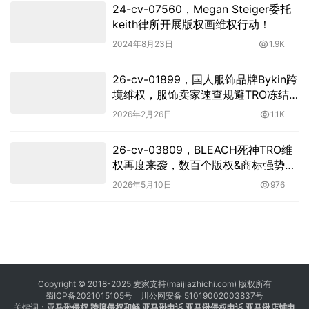
24-cv-07560，Megan Steiger委托
keith律所开展版权画维权行动！
2024年8月23日
1.9K
26-cv-01899，国人服饰品牌Bykin跨
境维权，服饰卖家速查规避TRO冻结
风险！
2026年2月26日
1.1K
26-cv-03809，BLEACH死神TRO维
权再度来袭，数百个版权&商标强势回
归！
2026年5月10日
976
Copyright © 2018-2025 麦家支持(maijiazhichi.com) 版权所有
蜀ICP备2021015105号
川公网安备 51019002003837号
关键词：
亚马逊侵权
跨境侵权和解 亚马逊申诉 亚马逊侵权申诉 亚马逊店铺申