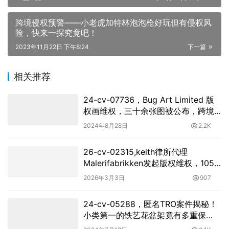
跨境侵权预警——小老虎加特林泡泡枪好玩但有侵权风
险，快来一探究竟吧！
2023年11月22日 下午8:24
下一篇
相关推荐
24-cv-07736，Bug Art Limited 版
权画维权，三十余张图被公布，跨境
卖家速看
2024年8月28日
2.2K
26-cv-02315,keith律所代理
Malerifabrikken发起版权维权，105
店卷入TRO风波！
2026年3月3日
907
24-cv-05288，匿名TRO案件揭秘！
小类第一的铁艺花盆架竟有多重保
护！