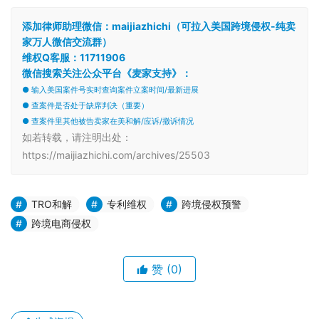
添加律师助理微信：maijiazhichi（可拉入美国跨境侵权-纯卖
家万人微信交流群）
维权Q客服：11711906
微信搜索关注公众平台《麦家支持》：
● 输入美国案件号实时查询案件立案时间/最新进展
● 查案件是否处于缺席判决（重要）
● 查案件里其他被告卖家在美和解/应诉/撤诉情况
如若转载，请注明出处：
https://maijiazhichi.com/archives/25503
TRO和解
专利维权
跨境侵权预警
跨境电商侵权
赞
(0)