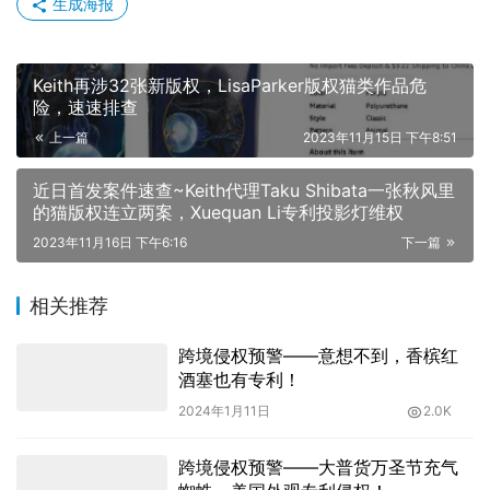
生成海报
Keith再涉32张新版权，LisaParker版权猫类作品危
险，速速排查
上一篇
2023年11月15日 下午8:51
近日首发案件速查~Keith代理Taku Shibata一张秋风里
的猫版权连立两案，Xuequan Li专利投影灯维权
2023年11月16日 下午6:16
下一篇
相关推荐
跨境侵权预警——意想不到，香槟红
酒塞也有专利！
2024年1月11日
2.0K
跨境侵权预警——大普货万圣节充气