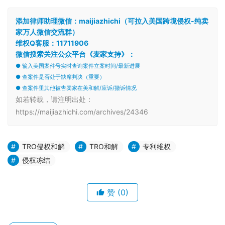
添加律师助理微信：maijiazhichi（可拉入美国跨境侵权-纯卖
家万人微信交流群）
维权Q客服：11711906
微信搜索关注公众平台《麦家支持》：
● 输入美国案件号实时查询案件立案时间/最新进展
● 查案件是否处于缺席判决（重要）
● 查案件里其他被告卖家在美和解/应诉/撤诉情况
如若转载，请注明出处：
https://maijiazhichi.com/archives/24346
TRO侵权和解
TRO和解
专利维权
侵权冻结
赞
(0)