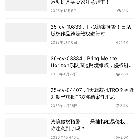
运动护具类卖家注意避雷！
2025年12月5日
1.1K
25-cv-10833，TRO新案预警！日系
版权作品跨境维权进行时
2025年9月10日
1.4K
26-cv-03384，Bring Me the
Horizon乐队周边跨境维权，侵权链接
需即刻下架！
2026年4月27日
2.5K
25-cv-04407，1天就获批TRO？另附
近期已获批TRO冻结案件汇总
2025年4月28日
2.4K
跨境侵权预警——悬挂相框易侵权，
你注意到了吗？
2023年10月13日
2.6K