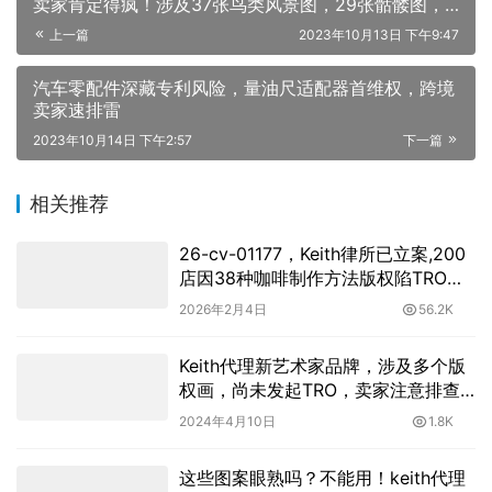
卖家肯定得疯！涉及37张鸟类风景图，29张骷髅图，1
张钓鱼图
上一篇
2023年10月13日 下午9:47
汽车零配件深藏专利风险，量油尺适配器首维权，跨境
卖家速排雷
2023年10月14日 下午2:57
下一篇
相关推荐
26-cv-01177，Keith律所已立案,200
店因38种咖啡制作方法版权陷TRO冻
结危机！
2026年2月4日
56.2K
Keith代理新艺术家品牌，涉及多个版
权画，尚未发起TRO，卖家注意排查
下架！
2024年4月10日
1.8K
这些图案眼熟吗？不能用！keith代理