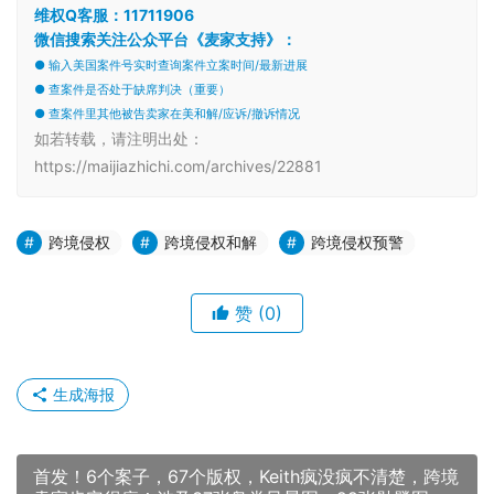
维权Q客服：11711906
微信搜索关注公众平台《麦家支持》：
● 输入美国案件号实时查询案件立案时间/最新进展
● 查案件是否处于缺席判决（重要）
● 查案件里其他被告卖家在美和解/应诉/撤诉情况
如若转载，请注明出处：
https://maijiazhichi.com/archives/22881
跨境侵权
跨境侵权和解
跨境侵权预警
赞
(0)
生成海报
首发！6个案子，67个版权，Keith疯没疯不清楚，跨境