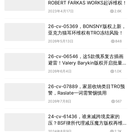
ROBERT FARKAS WORKS起诉维权！
2023年4月17日
2.6K
26-cv-05369，BONSNY版权上新，
亚克力猫耳环维权有TRO冻结风险！
2026年5月13日
848
26-cv-06546，这5款俄系复古插画
避雷！Valery Barykin版权开启批量
TRO，51店高危！
2026年6月4日
1.0K
26-cv-07889，家居收纳类目TRO预
警，Raslate一词需警惕慎用
2026年7月8日
567
24-cv-61436，谁来减跨境卖家的
压？BSF律所代理减压魔方版权再维
权！
2024年8月9日
2.2K