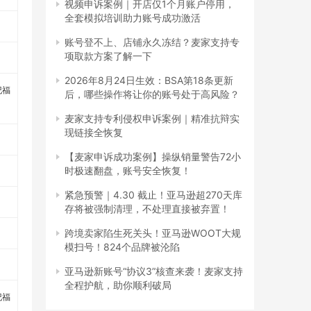
视频申诉案例｜开店仅1个月账户停用，
全套模拟培训助力账号成功激活
账号登不上、店铺永久冻结？麦家支持专
项取款方案了解一下
2026年8月24日生效：BSA第18条更新
纪福
后，哪些操作将让你的账号处于高风险？
麦家支持专利侵权申诉案例｜精准抗辩实
现链接全恢复
【麦家申诉成功案例】操纵销量警告72小
时极速翻盘，账号安全恢复！
紧急预警｜4.30 截止！亚马逊超270天库
存将被强制清理，不处理直接被弃置！
跨境卖家陷生死关头！亚马逊WOOT大规
模扫号！824个品牌被沦陷
亚马逊新账号“协议3”核查来袭！麦家支持
全程护航，助你顺利破局
纪福