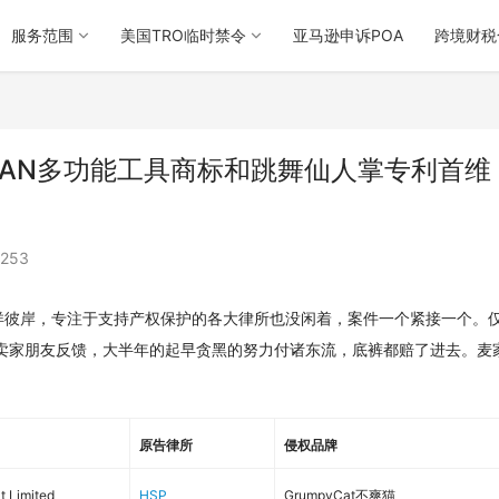
服务范围
美国TRO临时禁令
亚马逊申诉POA
跨境财税
RMAN多功能工具商标和跳舞仙人掌专利首维
253
洋彼岸，专注于支持产权保护的各大律所也没闲着，案件一个紧接一个。
卖家朋友反馈，大半年的起早贪黑的努力付诸东流，底裤都赔了进去。麦
原告律所
侵权品牌
 Limited
HSP
GrumpyCat不爽猫