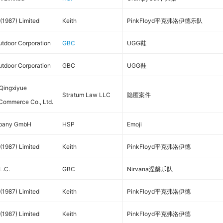
 (1987) Limited
Keith
PinkFloyd平克弗洛伊德乐队
tdoor Corporation
GBC
UGG鞋
tdoor Corporation
GBC
UGG鞋
Qingxiyue
Stratum Law LLC
隐匿案件
 Commerce Co., Ltd.
mpany GmbH
HSP
Emoji
 (1987) Limited
Keith
PinkFloyd平克弗洛伊德
L.C.
GBC
Nirvana涅槃乐队
 (1987) Limited
Keith
PinkFloyd平克弗洛伊德
 (1987) Limited
Keith
PinkFloyd平克弗洛伊德