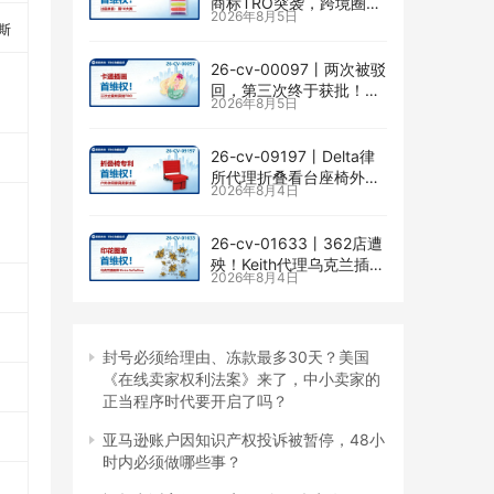
商标TRO突袭，跨境圈内
2026年8月5日
卷持续升级
摩斯
26-cv-00097㇑两次被驳
回，第三次终于获批！几
2026年8月5日
乎被遗忘的Senay
Kurtulus美人鱼版权TRO
全面来袭
26-cv-09197㇑Delta律
所代理折叠看台座椅外观
2026年8月4日
专利维权，11个亚马逊卖
家被锁定！
26-cv-01633㇑362店遭
殃！Keith代理乌克兰插画
2026年8月4日
师Elvira Safiullina四款版
权TRO突袭
封号必须给理由、冻款最多30天？美国
《在线卖家权利法案》来了，中小卖家的
正当程序时代要开启了吗？
亚马逊账户因知识产权投诉被暂停，48小
时内必须做哪些事？