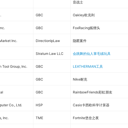
音战士
.
GBC
Oakley欧克利
Inc.
GBC
FoxRacing狐狸头
Market Inc.
DirectionIpLaw
隐匿案件
Stratum Law LLC
会跳舞的仙人掌毛绒玩具
 Tool Group, Inc.
GBC
LEATHERMAN工具
GBC
Nike耐克
 al
GBC
RainbowFriends彩虹朋友
uter Co., Ltd.
HSP
Casio卡西欧科学计算器
, Inc.
TME
Fortnite堡垒之夜