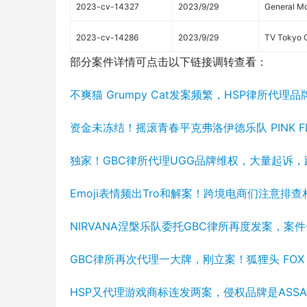
2023-cv-14327
2023/9/29
General M
2023-cv-14286
2023/9/29
TV Tokyo C
部分案件详情可点击以下链接调转查看：
不爽猫 Grumpy Cat发案频繁，HSP律所代理
资金未冻结！摇滚青春平克弗洛伊德乐队 PINK 
独家！GBC律所代理UGG品牌维权，大量起诉
Emoji表情频出Tro和解案！跨境电商们注意排
NIRVANA涅槃乐队委托GBC律所再度发案，案件
GBC律所再次代理一大牌，刚立案！狐狸头 FOX 
HSP又代理游戏商标连发两案，侵权品牌是ASSAS