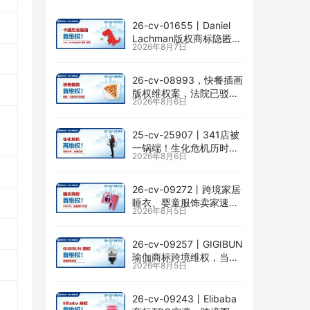
26-cv-01655㇑Daniel
Lachman版权商标隐匿维
2026年8月7日
权，I am… unstoppable
恐龙图高危
26-cv-08993，快餐插画
版权维权案，法院已驳回
2026年8月6日
批量合并，剩余商家不要
掉以轻心！
25-cv-25907㇑341店被
一锅端！生化危机历时半
2026年8月6日
年TRO传票已发，8月24
日前必须答复！
26-cv-09272㇑跨境家居
睡衣、婴童服饰卖家速自
2026年8月5日
查CENLYE商标滥用情况
26-cv-09257㇑GIGIBUN
瑜伽商标跨境维权，当心
2026年8月5日
TRO冻结风险
26-cv-09243㇑Elibaba