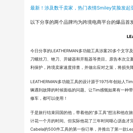
最新！涉及数千卖家，热门表情Smiley笑脸发
以下分享的两个品牌均为跨境电商平台的爆品首发
L
今日分享的LEATHERMAN多功能工具涉案20多个
刀螺丝刀、锉刀、开罐器和开瓶器等类目。原告本次立
利保护，跨境卖家速度排查，并做出应对之策，将损失
LEATHERMAN多功能工具的设计源于1975年创始人T
辆遇到故障的时候面临的问题。让Tim感慨如果有一种
修车，都可以使用！
于是旅行结束回国的他，带着他的“多工具”想法和他在
计花一个月的时间。但实际他花了三年时间呕心沥血才完
Cabela的500件工具的第一份订单，并推出了第一款Leat