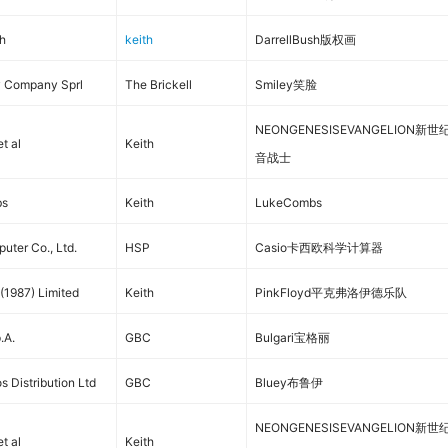
sh
keith
DarrellBush版权画
y Company Sprl
The Brickell
Smiley笑脸
NEONGENESISEVANGELION新世
et al
Keith
音战士
bs
Keith
LukeCombs
uter Co., Ltd.
HSP
Casio卡西欧科学计算器
 (1987) Limited
Keith
PinkFloyd平克弗洛伊德乐队
.A.
GBC
Bulgari宝格丽
s Distribution Ltd
GBC
Bluey布鲁伊
NEONGENESISEVANGELION新世
et al
Keith