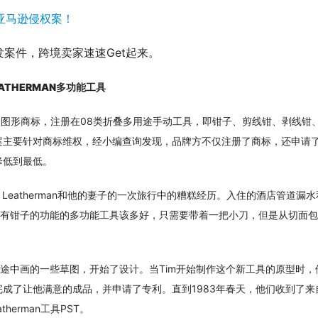
起亚马逊侵权案！
案件，跨境卖家速速Get起来。
EATHERMAN多功能工具
文字及图形商标，注册在08类折叠多用途手动工具，即钳子、剪线钳、剥线钳
案主要针对商标维权，经小编查询发现，品牌方不仅注册了商标，还申请
降低到最低。
im Leatherman和他的妻子的一次旅行中的糟糕经历。入住的酒店管道漏
带有钳子的功能的多功能工具该多好，只需要带着一把小刀，但是从切面
旅途中画的一些草图，开始了设计。当Tim开始制作这个新工具的原型时，
成了让他满意的成品，并申请了专利。直到1983年春天，他们收到了来
herman工具PST。