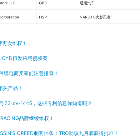
otors LLC
GBC
通用汽车
orporation
HSP
NARUTO火影忍者
品牌再次维权！
FLOYD再发跨境侵权案！
，跨境电商卖家们注意排查！
查相关产品！
号22-cv-1445，这些专利信息你知道吗？
RACING品牌继续维权！
SIN’S CREED刺客信条！TRO动议九月底获得批准！