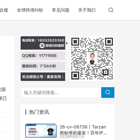
合规
全球跨境纠纷
常见问题
关于我们
仅国
家已
热门资讯
26-cv-06736㇑Tarzan
商标维权爆发！百年IP下
2026年8月7日
场TRO横扫多个类目