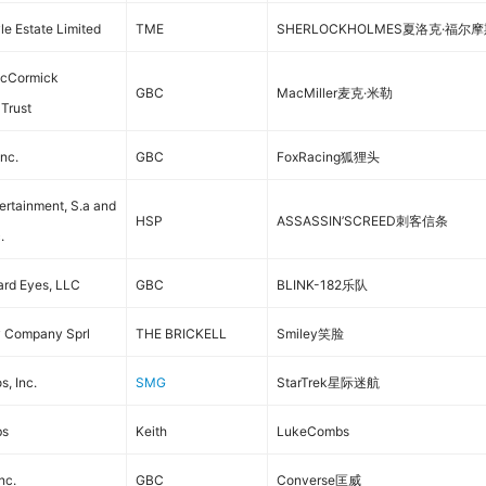
e Estate Limited
TME
SHERLOCKHOLMES夏洛克·福尔
cCormick
GBC
MacMiller麦克·米勒
Trust
Inc.
GBC
FoxRacing狐狸头
ertainment, S.a and
HSP
ASSASSIN’SCREED刺客信条
.
ard Eyes, LLC
GBC
BLINK-182乐队
y Company Sprl
THE BRICKELL
Smiley笑脸
s, Inc.
SMG
StarTrek星际迷航
bs
Keith
LukeCombs
nc.
GBC
Converse匡威