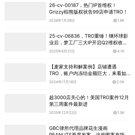
26-cv-00187，热门IP首维权！
Grizzy棕熊版权状告99店申请TRO！
2026年1月28日
1.6K
25-cv-06836，TRO重锤！继环球影
业后，梦工厂三大IP开启Q2维权收官
战
2025年6月21日
4.1K
【麦家支持和解案例】店铺遭遇
TRO，账户内冻结金额巨大，来看如
何低成本和解
2024年11月18日
2.0K
超3000店关心的！美国TRO案件12月
第三周案件最新进
2025年12月22日
1.5K
GBC律所代理品牌花生漫画
PEANUTS再度发案，这些图案有版