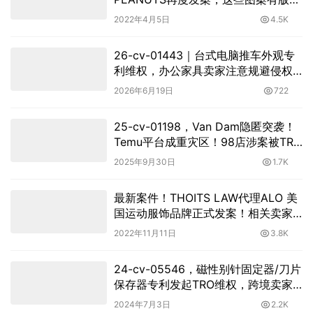
权，勿使用！
2022年4月5日
4.5K
26-cv-01443｜台式电脑推车外观专
利维权，办公家具卖家注意规避侵权
风险
2026年6月19日
722
25-cv-01198，Van Dam隐匿突袭！
Temu平台成重灾区！98店涉案被TRO
冻结！
2025年9月30日
1.7K
最新案件！THOITS LAW代理ALO 美
国运动服饰品牌正式发案！相关卖家
尽快下架！
2022年11月11日
3.8K
24-cv-05546，磁性别针固定器/刀片
保存器专利发起TRO维权，跨境卖家
注意排查
2024年7月3日
2.2K