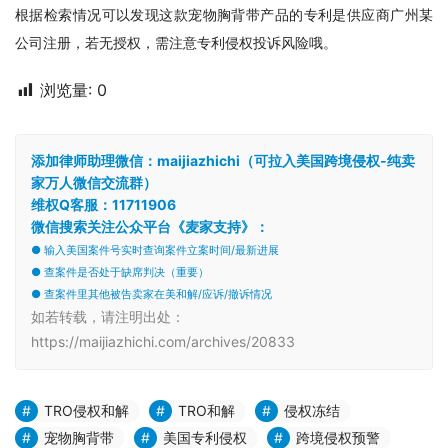
根据检索情况可以发现这款宠物胸背带产品的专利是供应商广州某
公司注册，若无授权，需注意专利侵权投诉风险哦。
浏览量:
0
添加律师助理微信：maijiazhichi（可拉入美国跨境侵权-纯卖
家万人微信交流群）
维权Q客服：11711906
微信搜索关注公众平台《麦家支持》：
● 输入美国案件号实时查询案件立案时间/最新进展
● 查案件是否处于缺席判决（重要）
● 查案件里其他被告卖家在美和解/应诉/撤诉情况
如若转载，请注明出处：
https://maijiazhichi.com/archives/20833
TRO侵权和解
TRO和解
侵权冻结
宠物胸背带
美国专利侵权
跨境侵权预警