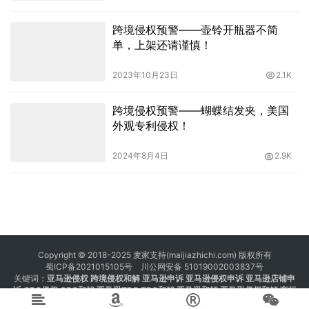
跨境侵权预警——壶铃开瓶器不简
单，上架还请谨慎！
2023年10月23日
2.1K
跨境侵权预警——蝴蝶结发夹，美国
外观专利侵权！
2024年8月4日
2.9K
Copyright © 2018-2025 麦家支持(maijiazhichi.com) 版权所有
蜀ICP备2021015105号
川公网安备 51019002003837号
关键词：
亚马逊侵权
跨境侵权和解 亚马逊申诉 亚马逊侵权申诉 亚马逊店铺申
诉
GBC侵权
GBC和解
亚马逊TRO
TRO和解
亚马逊和解
亚马逊侵权和解
商标
注册 专利注册 版权注册