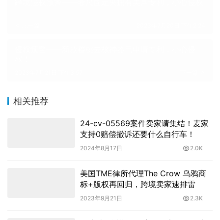
跨境侵权预警——卷尺固定夹拥有美国专利，小心侵权
上一篇
2023年7月20日 下午2:24
侵权预警——新款樱桃去核神器已申请专利，小心侵
权！
2023年7月21日 下午3:57
下一篇
相关推荐
24-cv-05569案件卖家请集结！麦家
支持0赔偿撤诉还要什么自行车！
2024年8月17日
2.0K
美国TME律所代理The Crow 乌鸦商
标+版权再回归，跨境卖家速排雷
2023年9月21日
2.3K