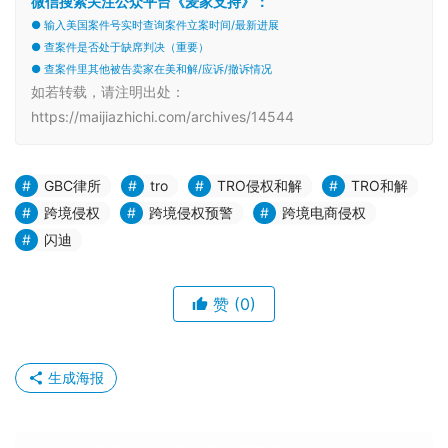
微信搜索关注公众平台《麦家支持》：
● 输入美国案件号实时查询案件立案时间/最新进展
● 查案件是否处于缺席判决（重要）
● 查案件里其他被告卖家在美和解/应诉/撤诉情况
如若转载，请注明出处：
https://maijiazhichi.com/archives/14544
GBC律所
tro
TRO侵权和解
TRO和解
跨境侵权
跨境侵权预警
跨境电商侵权
闪迪
赞
(0)
生成海报