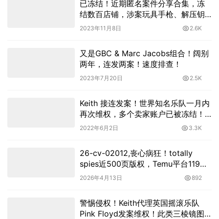
已冻结！近期匿名案件分享合集，冻
结数百店铺，涉案玩具手枪、解压钥
匙扣，酒架等
2023年11月8日
2.6K
又是GBC & Marc Jacobs组合！阔别
两年，连发两案！速度排查！
2023年7月20日
2.5K
Keith 接连发案！世界知名乐队一月内
再次维权，多个卖家账户已被冻结！
迅速自查！
2022年6月2日
3.3K
26-cv-02012,丧心病狂！totally
spies近500页版权，Temu平台119店
涉案！
2026年4月13日
892
警惕侵权！Keith代理英国摇滚乐队
Pink Floyd发案维权！此类三棱镜图