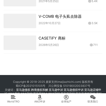
2021年5月25日
5.4K
V-COMB 电子头虱去除器
2022年10月27日
3.5K
CASETiFY 商标
2026年5月26日
711
Copyright © 2018-2025 麦家支持(maijiazhichi.com) 版权所有
蜀ICP备2021015105号
川公网安备 51019002003837号
关键词：
亚马逊侵权
跨境侵权和解 亚马逊申诉 亚马逊侵权申诉 亚马逊店铺申
诉
GBC侵权
GBC和解
亚马逊TRO
TRO和解
亚马逊和解
亚马逊侵权和解
商标
注册 专利注册 版权注册
WorldTRO
AMZ申诉
全球知产
联系我们