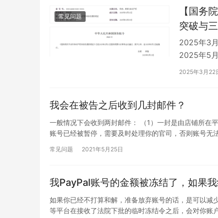
‌【国务
常见问题
突破与三
2025年
2025年
编，而是中
2025年3月22
我会在被告之后收到几封邮件？
一般情况下会收到两封邮件： （1）一封是由店铺所在
账号已经被暂停，需要及时处理你的官司，否则账号无法
常见问题
2021年5月25日
我PayPal账号的金额被冻结了，如
如果你已经不打算和解，准备放弃账号的话，是可以减少损
等平台在接收了法院下批的临时冻结令之后，会对你账