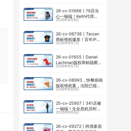
险
26-cv-01666㇑79店当
心一锅端！Keith代理
2026年8月8日
Jessica Allain已出手，卖
画的卖家速查
26-cv-06736㇑Tarzan
商标维权爆发！百年IP下
2026年8月7日
场TRO横扫多个类目
26-cv-01655㇑Daniel
Lachman版权商标隐匿维
2026年8月7日
权，I am… unstoppable
恐龙图高危
26-cv-08993，快餐插画
版权维权案，法院已驳回
2026年8月6日
批量合并，剩余商家不要
掉以轻心！
25-cv-25907㇑341店被
一锅端！生化危机历时半
2026年8月6日
年TRO传票已发，8月24
日前必须答复！
26-cv-09272㇑跨境家居