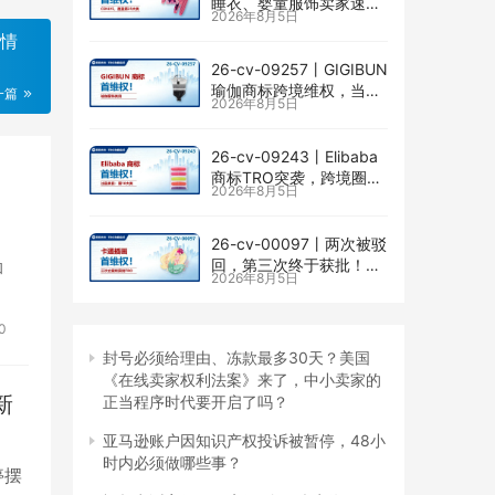
睡衣、婴童服饰卖家速自
2026年8月5日
查CENLYE商标滥用情况
种情
26-cv-09257㇑GIGIBUN
瑜伽商标跨境维权，当心
一篇
2026年8月5日
TRO冻结风险
26-cv-09243㇑Elibaba
商标TRO突袭，跨境圈内
2026年8月5日
卷持续升级
26-cv-00097㇑两次被驳
回，第三次终于获批！几
和
2026年8月5日
乎被遗忘的Senay
Kurtulus美人鱼版权TRO
全面来袭
0
封号必须给理由、冻款最多30天？美国
《在线卖家权利法案》来了，中小卖家的
新
正当程序时代要开启了吗？
亚马逊账户因知识产权投诉被暂停，48小
时内必须做哪些事？
停摆