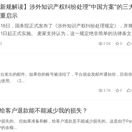
院新规解读】涉外知识产权纠纷处理”中国方案”的三
重启示‌
3月19日，国务院正式发布了《涉外知识产权纠纷处理规定》，并
5月1日起正式实施。 麦家支持认为，这一规定绝非简单的法律条文
国在全球化3.0时代应…
日
2.0K
0
平台发出的邮件。如果你的账号被冻结了，平台就会发邮件通知你，目前
使用。 （2…
3.7K
0
果我给客户退款能不能减少我的损失？
失的。 但如果准备和解，给客户退款是不能减少损失的。这是由于PayP
户的余额…