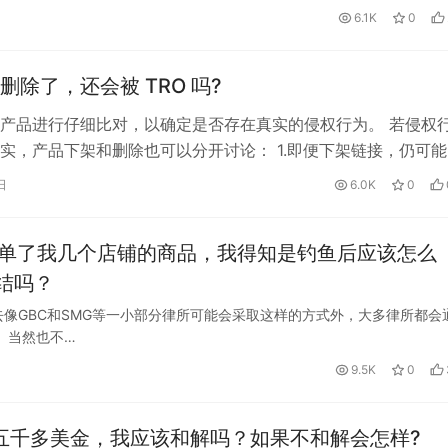
6.1K
0
删除了，还会被 TRO 吗?
产品进行仔细比对，以确定是否存在真实的侵权行为。 若侵权
实，产品下架和删除也可以分开讨论： 1.即便下架链接，仍可能
侵权方律师可通过获取亚马逊销…
日
6.0K
0
下单了我几个店铺的商品，我得知是钓鱼后应该怎么
结吗？
像GBC和SMG等一小部分律所可能会采取这样的方式外，大多律所都会
 当然也不…
9.5K
0
结了五千多美金，我应该和解吗？如果不和解会怎样?