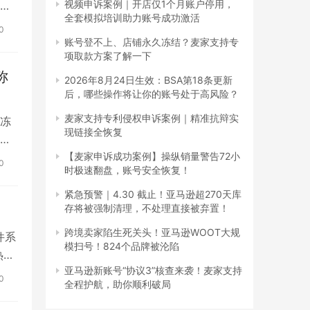
视频申诉案例｜开店仅1个月账户停用，
依
全套模拟培训助力账号成功激活
0
账号登不上、店铺永久冻结？麦家支持专
项取款方案了解一下
称
2026年8月24日生效：BSA第18条更新
后，哪些操作将让你的账号处于高风险？
麦家支持专利侵权申诉案例｜精准抗辩实
冻
现链接全恢复
信
【麦家申诉成功案例】操纵销量警告72小
0
时极速翻盘，账号安全恢复！
紧急预警｜4.30 截止！亚马逊超270天库
存将被强制清理，不处理直接被弃置！
跨境卖家陷生死关头！亚马逊WOOT大规
件系
模扫号！824个品牌被沦陷
热门
亚马逊新账号“协议3”核查来袭！麦家支持
0
全程护航，助你顺利破局