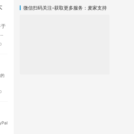
大
微信扫码关注-获取更多服务：麦家支持
将于
汇
0
你的
0
al