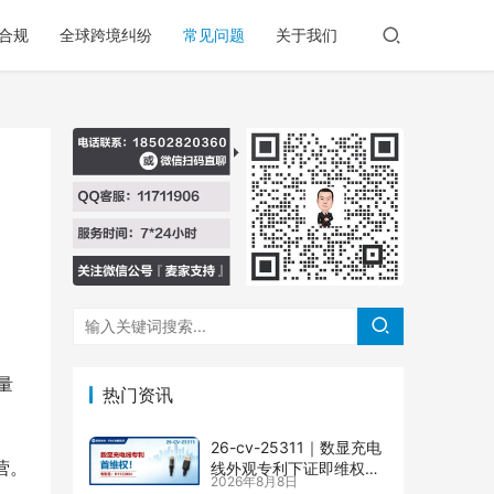
合规
全球跨境纠纷
常见问题
关于我们
量
热门资讯
26-cv-25311｜数显充电
营。
线外观专利下证即维权，
2026年8月8日
71店涉案面临TRO冻结风