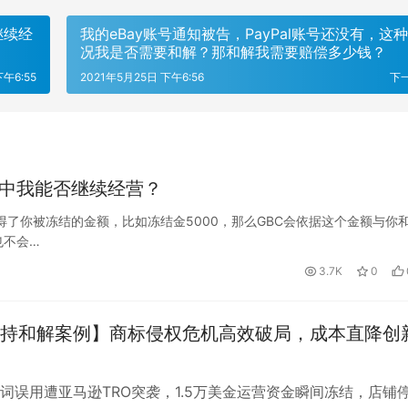
继续经
我的eBay账号通知被告，PayPal账号还没有，这
况我是否需要和解？那和解我需要赔偿多少钱？
下午6:55
2021年5月25日 下午6:56
下
程中我能否继续经营？
获得了你被冻结的金额，比如冻结金5000，那么GBC会依据这个金额与你
也不会…
3.7K
0
持和解案例】商标侵权危机高效破局，成本直降创
词误用遭亚马逊TRO突袭，1.5万美金运营资金瞬间冻结，店铺