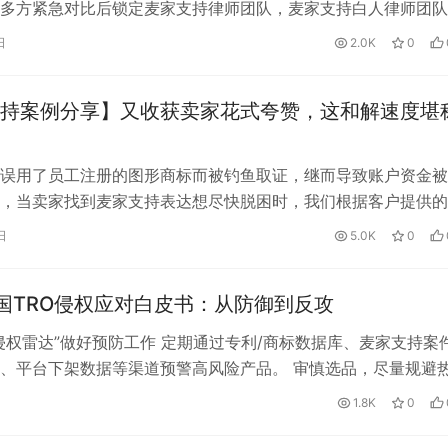
多方紧急对比后锁定麦家支持律师团队，麦家支持白人律师团队
O案件数据库，展开精准谈判博…
日
2.0K
0
持案例分享】又收获卖家花式夸赞，这和解速度堪
误用了员工注册的图形商标而被钓鱼取证，继而导致账户资金被
，当卖家找到麦家支持表达想尽快脱困时，我们根据客户提供的
卖家的案件情况，为客户推荐了性价比…
日
5.0K
0
1)美国TRO侵权应对白皮书：从防御到反攻
‌“侵权雷达”做好预防工作‌ 定期通过专利/商标数据库、麦家支持案
、平台下架数据等渠道预警高风险产品。 审慎选品，尽量规避
红爆款商品，当众多“…
1.8K
0