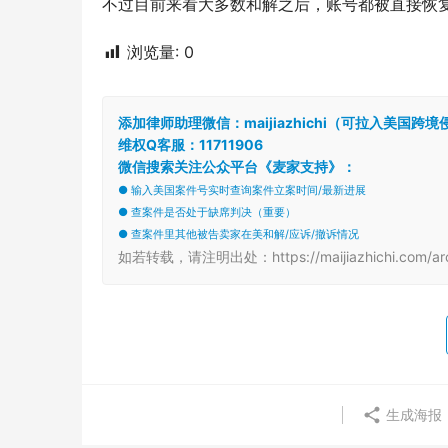
不过目前来看大多数和解之后，账号都被直接恢
浏览量:
0
添加律师助理微信：maijiazhichi（可拉入美国
维权Q客服：11711906
微信搜索关注公众平台《麦家支持》：
● 输入美国案件号实时查询案件立案时间/最新进展
● 查案件是否处于缺席判决（重要）
● 查案件里其他被告卖家在美和解/应诉/撤诉情况
如若转载，请注明出处：https://maijiazhichi.com/arc
生成海报