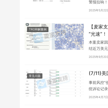
警报拉响！
托万起TR
2025年5月22
【麦家支
TRO和解案例
“光速”！
本案卖家因
结近万美元
息，分析了
2025年9月20
(7/1
常见问题
‌事前风控
统诉讼记录
大IP及网
2025年4月7日