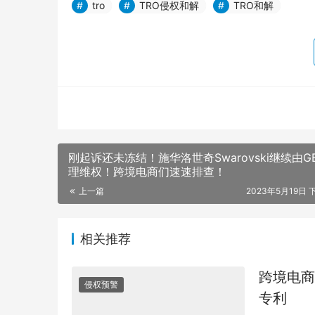
tro
TRO侵权和解
TRO和解
刚起诉还未冻结！施华洛世奇Swarovski继续由G
理维权！跨境电商们速速排查！
上一篇
2023年5月19日 下
相关推荐
跨境电商
侵权预警
专利