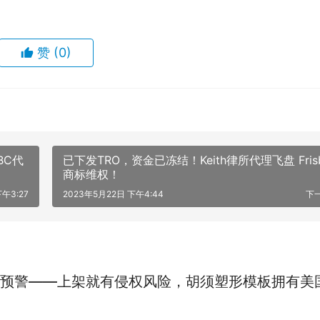
赞
(0)
BC代
已下发TRO，资金已冻结！Keith律所代理飞盘 Fris
商标维权！
午3:27
2023年5月22日 下午4:44
下
预警——上架就有侵权风险，胡须塑形模板拥有美