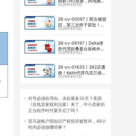
商标TRO突袭，跨境圈内
2026年8月5日
卷持续升级
26-cv-00097㇑两次被驳
回，第三次终于获批！几
2026年8月5日
乎被遗忘的Senay
Kurtulus美人鱼版权TRO
全面来袭
26-cv-09197㇑Delta律
所代理折叠看台座椅外观
2026年8月4日
专利维权，11个亚马逊卖
家被锁定！
26-cv-01633㇑362店遭
殃！Keith代理乌克兰插画
2026年8月4日
师Elvira Safiullina四款版
权TRO突袭
封号必须给理由、冻款最多30天？美国
《在线卖家权利法案》来了，中小卖家的
正当程序时代要开启了吗？
亚马逊账户因知识产权投诉被暂停，48小
时内必须做哪些事？