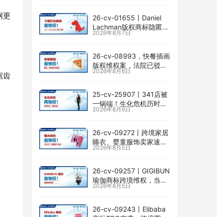
钢更
26-cv-01655㇑Daniel
Lachman版权商标隐匿维
2026年8月7日
权，I am… unstoppable
恐龙图高危
26-cv-08993，快餐插画
版权维权案，法院已驳回
2026年8月6日
批量合并，剩余商家不要
锯齿
掉以轻心！
25-cv-25907㇑341店被
一锅端！生化危机历时半
2026年8月6日
年TRO传票已发，8月24
日前必须答复！
26-cv-09272㇑跨境家居
睡衣、婴童服饰卖家速自
2026年8月5日
查CENLYE商标滥用情况
26-cv-09257㇑GIGIBUN
瑜伽商标跨境维权，当心
2026年8月5日
TRO冻结风险
26-cv-09243㇑Elibaba