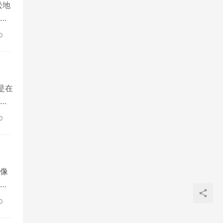
松地
们
0
是在
多
0
像
产
0