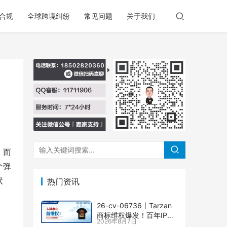
合规
全球跨境纠纷
常见问题
关于我们
，而
个弹
状
热门资讯
26-cv-06736㇑Tarzan
商标维权爆发！百年IP下
2026年8月7日
场TRO横扫多个类目