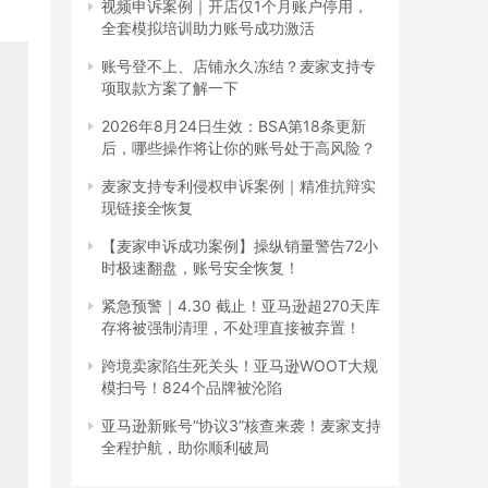
视频申诉案例｜开店仅1个月账户停用，
全套模拟培训助力账号成功激活
账号登不上、店铺永久冻结？麦家支持专
项取款方案了解一下
2026年8月24日生效：BSA第18条更新
后，哪些操作将让你的账号处于高风险？
麦家支持专利侵权申诉案例｜精准抗辩实
现链接全恢复
【麦家申诉成功案例】操纵销量警告72小
时极速翻盘，账号安全恢复！
紧急预警｜4.30 截止！亚马逊超270天库
存将被强制清理，不处理直接被弃置！
跨境卖家陷生死关头！亚马逊WOOT大规
模扫号！824个品牌被沦陷
亚马逊新账号“协议3”核查来袭！麦家支持
全程护航，助你顺利破局