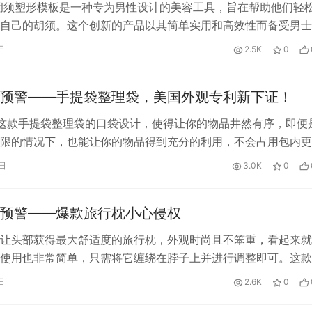
胡须塑形模板是一种专为男性设计的美容工具，旨在帮助他们轻
自己的胡须。这个创新的产品以其简单实用和高效性而备受男士
须塑形模板采用高质量的材料制成，…
日
2.5K
0
预警——手提袋整理袋，美国外观专利新下证！
这款手提袋整理袋的口袋设计，使得让你的物品井然有序，即便
限的情况下，也能让你的物品得到充分的利用，不会占用包内更
空间利用率更高。而且，这款手提…
0日
3.0K
0
预警——爆款旅行枕小心侵权
让头部获得最大舒适度的旅行枕，外观时尚且不笨重，看起来就
使用也非常简单，只需将它缠绕在脖子上并进行调整即可。这款
部保持自然的姿势，它内部自带支撑支…
日
2.6K
0