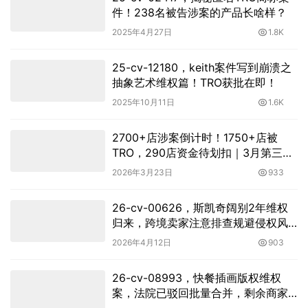
件！238名被告涉案的产品长啥样？
2025年4月27日
1.8K
25-cv-12180，keith案件写到崩溃之
抽象艺术维权篇！TRO获批在即！
2025年10月11日
1.6K
2700+店涉案倒计时！1750+店被
TRO，290店资金待划扣｜3月第三周
美国TRO最新动态
2026年3月23日
933
26-cv-00626，斯凯奇阔别2年维权
归来，跨境卖家注意排查规避侵权风
险！
2026年4月12日
903
26-cv-08993，快餐插画版权维权
案，法院已驳回批量合并，剩余商家
不要掉以轻心！