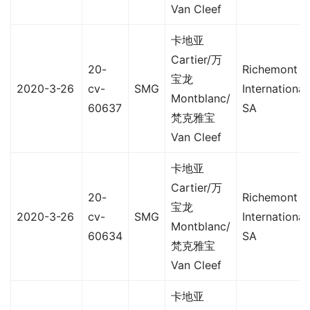
Van Cleef
卡地亚
Cartier/万
20-
Richemont
宝龙
2020-3-26
cv-
SMG
International
Montblanc/
60637
SA
梵克雅宝
Van Cleef
卡地亚
Cartier/万
20-
Richemont
宝龙
2020-3-26
cv-
SMG
International
Montblanc/
60634
SA
梵克雅宝
Van Cleef
卡地亚