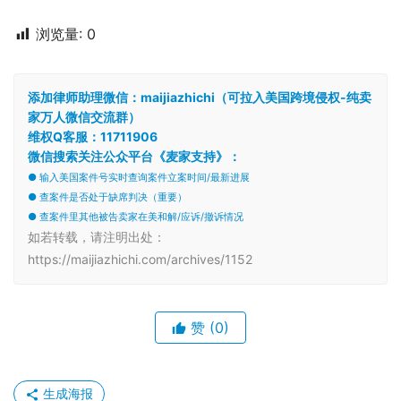
浏览量:
0
添加律师助理微信：maijiazhichi（可拉入美国跨境侵权-纯卖
家万人微信交流群）
维权Q客服：11711906
微信搜索关注公众平台《麦家支持》：
● 输入美国案件号实时查询案件立案时间/最新进展
● 查案件是否处于缺席判决（重要）
● 查案件里其他被告卖家在美和解/应诉/撤诉情况
如若转载，请注明出处：
https://maijiazhichi.com/archives/1152
赞
(0)
生成海报