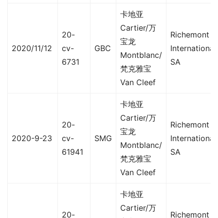
卡地亚
Cartier/万
20-
Richemont
宝龙
2020/11/12
cv-
GBC
International
Montblanc/
6731
SA
梵克雅宝
Van Cleef
卡地亚
Cartier/万
20-
Richemont
宝龙
2020-9-23
cv-
SMG
International
Montblanc/
61941
SA
梵克雅宝
Van Cleef
卡地亚
Cartier/万
20-
Richemont