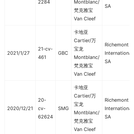
2284
Montblanc/
SA
梵克雅宝
Van Cleef
卡地亚
Cartier/万
Richemont
21-cv-
宝龙
2021/1/27
GBC
International
461
Montblanc/
SA
梵克雅宝
Van Cleef
卡地亚
Cartier/万
20-
Richemont
宝龙
2020/12/21
cv-
SMG
International
Montblanc/
62624
SA
梵克雅宝
Van Cleef