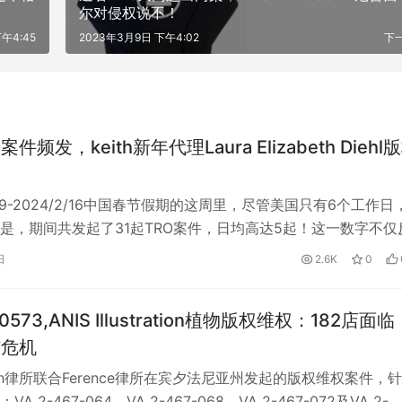
尔对侵权说不！
午4:45
2023年3月9日 下午4:02
下
件频发，keith新年代理Laura Elizabeth Diehl
2/9-2024/2/16中国春节假期的这周里，尽管美国只有6个工作日
是，期间共发起了31起TRO案件，日均高达5起！这一数字不仅
律领域的高活…
日
2.6K
0
00573,ANIS Illustration植物版权维权：182店面临
结危机
ith律所联合Ference律所在宾夕法尼亚州发起的版权维权案件，
A 2-467-064、VA 2-467-068、VA 2-467-072及VA 2-…