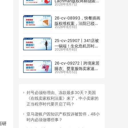
Lachman版权商标隐匿维
2026年8月7日
权，I am… unstoppable
恐龙图高危
26-cv-08993，快餐插画
版权维权案，法院已驳回
2026年8月6日
批量合并，剩余商家不要
掉以轻心！
25-cv-25907㇑341店被
一锅端！生化危机历时半
2026年8月6日
年TRO传票已发，8月24
日前必须答复！
26-cv-09272㇑跨境家居
睡衣、婴童服饰卖家速自
2026年8月5日
查CENLYE商标滥用情况
封号必须给理由、冻款最多30天？美国
《在线卖家权利法案》来了，中小卖家的
正当程序时代要开启了吗？
亚马逊账户因知识产权投诉被暂停，48小
时内必须做哪些事？
而研