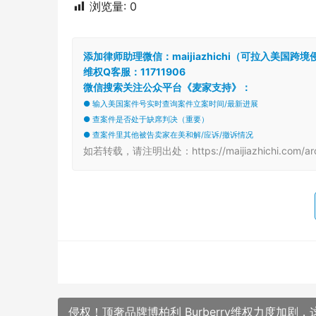
浏览量:
0
添加律师助理微信：maijiazhichi（可拉入美国
维权Q客服：11711906
微信搜索关注公众平台《麦家支持》：
● 输入美国案件号实时查询案件立案时间/最新进展
● 查案件是否处于缺席判决（重要）
● 查案件里其他被告卖家在美和解/应诉/撤诉情况
如若转载，请注明出处：https://maijiazhichi.com/arc
侵权！顶奢品牌博柏利 Burberry维权力度加剧，