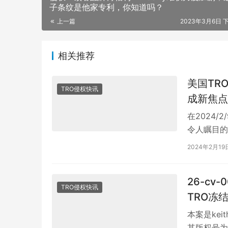
子条纹是他家专利，你知道吗？
上一篇
2023年3月6日 下
相关推荐
美国TRO案
TRO侵权快讯
成新焦点
在2024/
令人瞩目的
映了美国法
2024年2月19
26-cv-
TRO侵权快讯
TRO冻
本案是ke
其版权号为：V