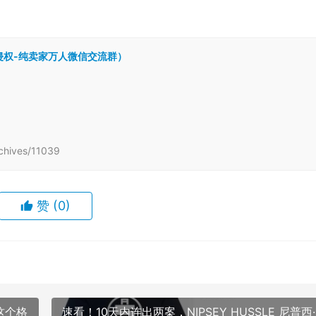
跨境侵权-纯卖家万人微信交流群）
hives/11039
赞
(0)
这个格
速看！10天内连出两案，NIPSEY HUSSLE 尼普西