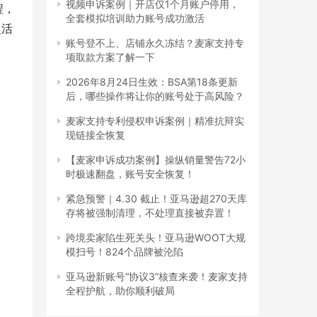
视频申诉案例｜开店仅1个月账户停用，
程，
全套模拟培训助力账号成功激活
灵活
账号登不上、店铺永久冻结？麦家支持专
项取款方案了解一下
2026年8月24日生效：BSA第18条更新
后，哪些操作将让你的账号处于高风险？
麦家支持专利侵权申诉案例｜精准抗辩实
现链接全恢复
【麦家申诉成功案例】操纵销量警告72小
时极速翻盘，账号安全恢复！
紧急预警｜4.30 截止！亚马逊超270天库
存将被强制清理，不处理直接被弃置！
跨境卖家陷生死关头！亚马逊WOOT大规
模扫号！824个品牌被沦陷
亚马逊新账号“协议3”核查来袭！麦家支持
全程护航，助你顺利破局