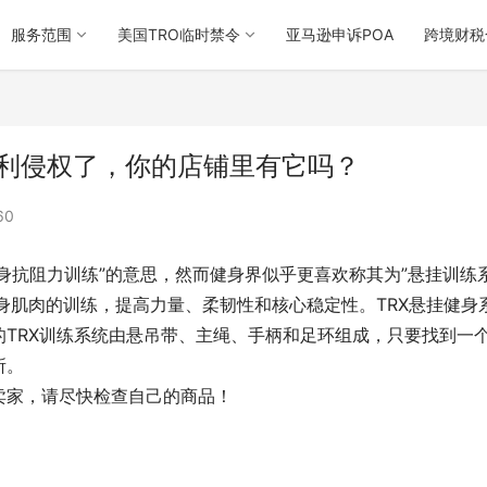
服务范围
美国TRO临时禁令
亚马逊申诉POA
跨境财税
专利侵权了，你的店铺里有它吗？
60
e的缩写，即“全身抗阻力训练”的意思，然而健身界似乎更喜欢称其为”悬挂训练
全身肌肉的训练，提高力量、柔韧性和核心稳定性。TRX悬挂健身
TRX训练系统由悬吊带、主绳、手柄和足环组成，只要找到一
所。
卖家，请尽快检查自己的商品！