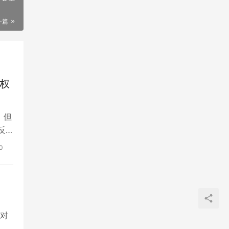
一篇
版权
，但
反
0
针对