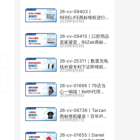
26-cv-09403㇑
RERELIFE商标维权进行
2026年8月9日
时，家居地毯、浴室垫、
车载脚垫有TRO风险
26-cv-09415｜口腔用品
卖家避雷，RitZek商标已
2026年8月9日
开启维权
26-cv-25311｜数显充电
线外观专利下证即维权，
2026年8月8日
71店涉案面临TRO冻结风
险
26-cv-01666㇑79店当
心一锅端！Keith代理
2026年8月8日
Jessica Allain已出手，卖
画的卖家速查
26-cv-06736㇑Tarzan
商标维权爆发！百年IP下
2026年8月7日
场TRO横扫多个类目
26-cv-01655㇑Daniel