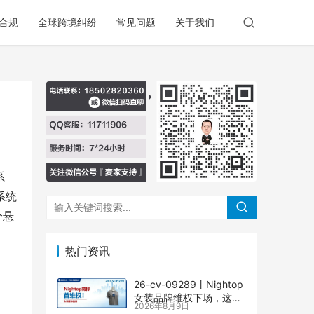
合规
全球跨境纠纷
常见问题
关于我们
系
系统
个悬
热门资讯
26-cv-09289㇑Nightop
女装品牌维权下场，这个
2026年8月9日
商标慎用