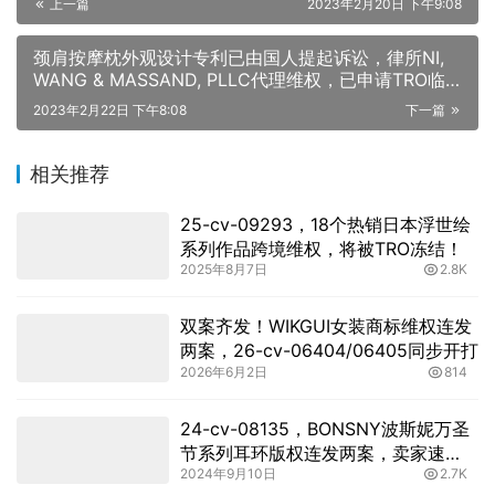
上一篇
2023年2月20日 下午9:08
颈肩按摩枕外观设计专利已由国人提起诉讼，律所NI,
WANG & MASSAND, PLLC代理维权，已申请TRO临
时禁令！
2023年2月22日 下午8:08
下一篇
相关推荐
25-cv-09293，18个热销日本浮世绘
系列作品跨境维权，将被TRO冻结！
2025年8月7日
2.8K
双案齐发！WIKGUI女装商标维权连发
两案，26-cv-06404/06405同步开打
2026年6月2日
814
24-cv-08135，BONSNY波斯妮万圣
节系列耳环版权连发两案，卖家速
2024年9月10日
2.7K
查！