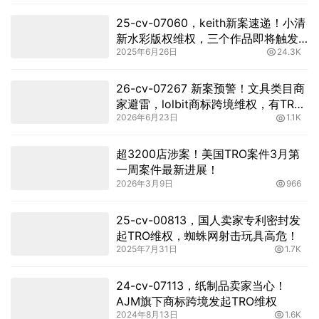
25-cv-07060，keith新案速递！小清
新水彩版权维权，三个作品即将触发
2025年6月26日
24.3K
TRO
26-cv-07267 新案预警！文具类目商
家避雷，lolbit商标跨境维权，有TRO
2026年6月23日
1.1K
冻结风险
超3200店涉案！美国TRO案件3月第
一周案件最新进展！
2026年3月9日
966
25-cv-00813，国人卖家专利密封发
起TRO维权，蜘蛛网射击玩具高危！
2025年7月31日
1.7K
24-cv-07113，纸制品卖家当心！
AJM旗下商标跨境发起TRO维权
2024年8月13日
1.6K