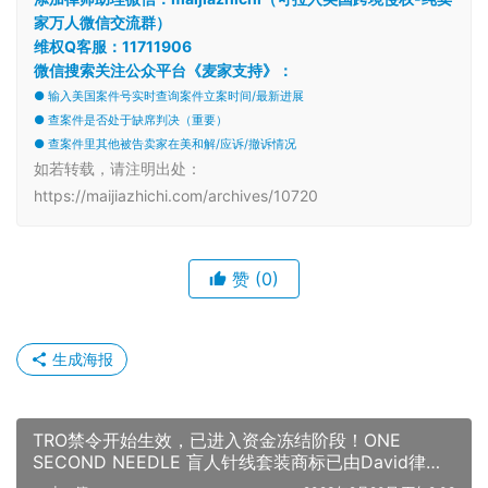
家万人微信交流群）
维权Q客服：11711906
微信搜索关注公众平台《麦家支持》：
● 输入美国案件号实时查询案件立案时间/最新进展
● 查案件是否处于缺席判决（重要）
● 查案件里其他被告卖家在美和解/应诉/撤诉情况
如若转载，请注明出处：
https://maijiazhichi.com/archives/10720
赞
(0)
生成海报
TRO禁令开始生效，已进入资金冻结阶段！ONE
SECOND NEEDLE 盲人针线套装商标已由David律所
立案起诉