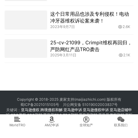
这个日常用品也涉及专利侵权！电动
冲牙器维权诉讼案来袭！
2023年9月7日
2.6K
25-cv-21099，Crimpit维权再回归，
严防网红产品TRO袭击
2025年3月11日
2.1K
Copyright © 2018-2025 麦家支持(maijiazhichi.com) 版权所有
蜀ICP备2021015105号
川公网安备 51019002003837号
关键词：
亚马逊侵权
跨境侵权和解 亚马逊申诉 亚马逊侵权申诉 亚马逊店铺申
诉
GBC侵权
GBC和解
亚马逊TRO
TRO和解
亚马逊和解
亚马逊侵权和解
商标
注册 专利注册 版权注册
WorldTRO
AMZ申诉
全球知产
联系我们