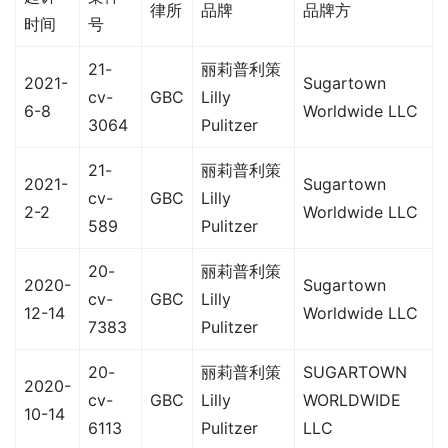
律所
品牌
品牌方
时间
号
21-
丽莉普利策
2021-
Sugartown
cv-
GBC
Lilly
6-8
Worldwide LLC
3064
Pulitzer
21-
丽莉普利策
2021-
Sugartown
cv-
GBC
Lilly
2-2
Worldwide LLC
589
Pulitzer
20-
丽莉普利策
2020-
Sugartown
cv-
GBC
Lilly
12-14
Worldwide LLC
7383
Pulitzer
20-
丽莉普利策
SUGARTOWN
2020-
cv-
GBC
Lilly
WORLDWIDE
10-14
6113
Pulitzer
LLC