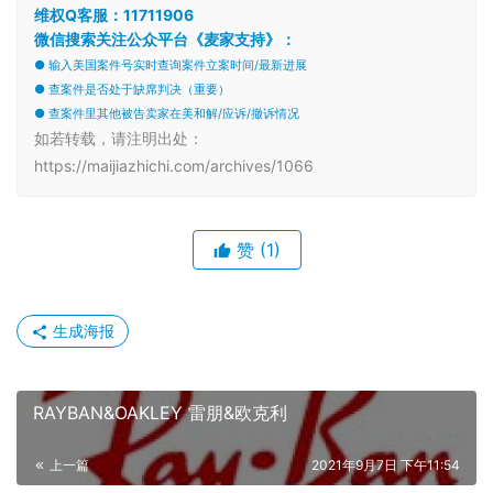
维权Q客服：11711906
微信搜索关注公众平台《麦家支持》：
● 输入美国案件号实时查询案件立案时间/最新进展
● 查案件是否处于缺席判决（重要）
● 查案件里其他被告卖家在美和解/应诉/撤诉情况
如若转载，请注明出处：
https://maijiazhichi.com/archives/1066
赞
(1)
生成海报
RAYBAN&OAKLEY 雷朋&欧克利
上一篇
2021年9月7日 下午11:54